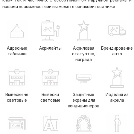
ключ так и частично. С ассортиментом наружной рекламы и
нашими возможностями вы можете ознакомиться ниже
Адресные
Акрилайты
Акриловая
Брендирование
таблички
статуэтка,
авто
награда
Вывески не
Вывески
Защитные
Изделия из
световые
световые
экраны для
акрила
кондиционеров