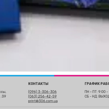
КОНТАКТЫ
ГРАФИК РАБ
ссы,
(096) 3-306-306
ПН – ПТ: 9:00 -
 :39
(063) 256-42-59
СБ - НД: ВЫХ
print@306.com.ua