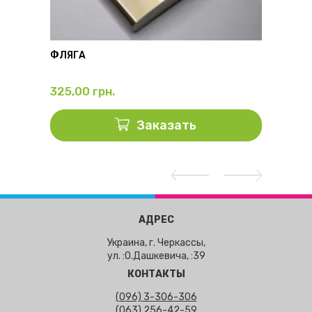
ФЛЯГА
ТЕРМО
325,00
грн.
428,
Заказать
АДРЕС
Украина, г. Черкассы,
ул. :О.Дашкевича, :39
КОНТАКТЫ
(096) 3-306-306
(063) 256-42-59