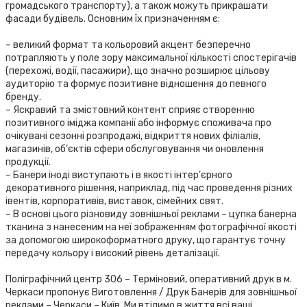
громадського транспорту), а також можуть прикрашати
фасади будівель. Основним їх призначенням є:
– великий формат та кольоровий акцент безперечно
потрапляють у поле зору максимальної кількості спостерігачів
(перехожі, водії, пасажири), що значно розширює цільову
аудиторію та формує позитивне відношення до певного
бренду.
– Яскравий та змістовний контент сприяє створенню
позитивного іміджа компанії або інформує споживача про
очікувані сезонні розпродажі, відкриття нових філіалів,
магазинів, об’єктів сфери обслуговування чи оновлення
продукції.
– Банери іноді виступають і в якості інтер’єрного
декоративного рішення, наприклад, під час проведення різних
івентів, корпоративів, виставок, сімейних свят.
– В основі цього різновиду зовнішньої реклами – цупка банерна
тканина з нанесеним на неї зображенням фотографічної якості
за допомогою широкоформатного друку, що гарантує точну
передачу кольору і високий рівень деталізації.
Поліграфічний центр 306 – Терміновий, оперативний друк в м.
Черкаси пропонує Виготовлення / Друк Банерів для зовнішньої
реклами – Черкаси – Київ. Ми втілимо в життя всі ваші