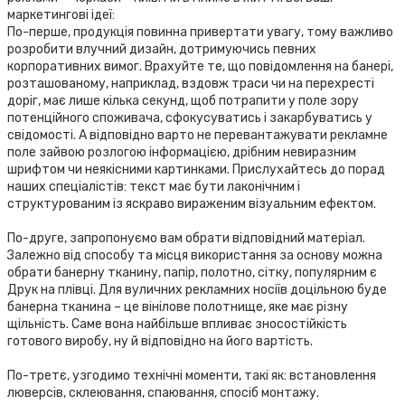
маркетингові ідеї:
По-перше, продукція повинна привертати увагу, тому важливо
розробити влучний дизайн, дотримуючись певних
корпоративних вимог. Врахуйте те, що повідомлення на банері,
розташованому, наприклад, вздовж траси чи на перехресті
доріг, має лише кілька секунд, щоб потрапити у поле зору
потенційного споживача, сфокусуватись і закарбуватись у
свідомості. А відповідно варто не перевантажувати рекламне
поле зайвою розлогою інформацією, дрібним невиразним
шрифтом чи неякісними картинками. Прислухайтесь до порад
наших спеціалістів: текст має бути лаконічним і
структурованим із яскраво вираженим візуальним ефектом.
По-друге, запропонуємо вам обрати відповідний матеріал.
Залежно від способу та місця використання за основу можна
обрати банерну тканину, папір, полотно, сітку, популярним є
Друк на плівці. Для вуличних рекламних носіїв доцільною буде
банерна тканина – це вінілове полотнище, яке має різну
щільність. Саме вона найбільше впливає зносостійкість
готового виробу, ну й відповідно на його вартість.
По-третє, узгодимо технічні моменти, такі як: встановлення
люверсів, склеювання, спаювання, спосіб монтажу.