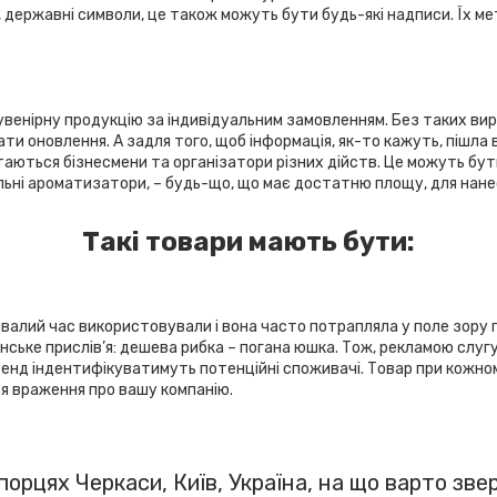
, державні символи, це також можуть бути будь-які надписи. Їх м
енірну продукцію за індивідуальним замовленням. Без таких виро
и оновлення. А задля того, щоб інформація, як-то кажуть, пішла в 
ться бізнесмени та організатори різних дійств. Це можуть бути: 
льні ароматизатори, – будь-що, що має достатню площу, для нанес
Такі товари мають бути:
валий час використовували і вона часто потрапляла у поле зору п
ське прислів’я: дешева рибка – погана юшка. Тож, рекламою слугув
 бренд індентифікуватимуть потенційні споживачі. Товар при кожн
я враження про вашу компанію.
порцях Черкаси, Київ, Україна, на що варто зве