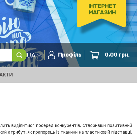
ІНТЕРНЕТ
МАГАЗИН
UA
Профіль
0,00
грн.
АКТИ
волить виділитися посеред конкурентів, створивши позитивний
ий атрибут, як прапорець із тканини на пластиковій підставці.