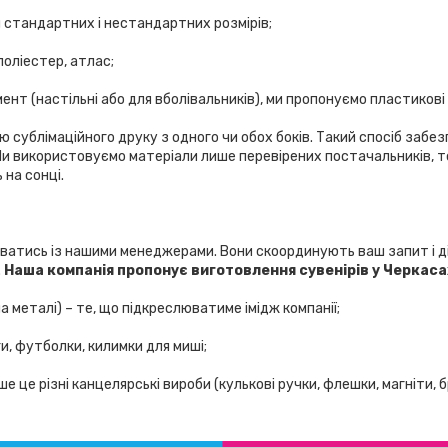
 стандартних і нестандартних розмірів;
поліестер, атлас;
ент (настільні або для вболівальників), ми пропонуємо пластикові
сублімаційного друку з одного чи обох боків. Такий спосіб забезп
 Ми використовуємо матеріали лише перевірених постачальників, т
 на сонці.
ватись із нашими менеджерами. Вони скоординують ваш запит і д
.
Наша компанія пропонує виготовлення сувенірів у Черкаса
а металі) – те, що підкреслюватиме імідж компанії;
и, футболки, килимки для миші;
е різні канцелярські вироби (кулькові ручки, флешки, магніти, бре