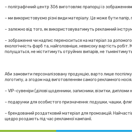
– поліграфічний центр 306 виготовляє прапорці із зображенням
– ми використовуємо різні види матеріалу. Це може бути папір, 
– залежно від того, як використовуватимуть рекламний інструм
– зображення чи надпис переноситься на матеріал за допомогою 
екологічність фарб та, найголовніше, невисоку вартість робіт.
полущаться, не міститимуть отруйних випарів, не тьмянітимуть
Аби замовити персоналізовану продукцію, варто лише поспілку
логотипу, а згодом над виготовленням самого рекламного носія
– VIP-сувеніри (ділові щоденники, записники, візитки, дипломи н
– подарунки для особистого призначення: подушки, чашки, фляг
– брендований роздатковий матеріал для промоакцій. Найчастіше ц
щедро роздають під час рекламної кампанії.