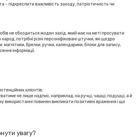
ета – підкреслити важливість заходу, патріотичність чи
бів не обходиться жоден захід, який має на меті просувати
народ, потрібні різні персоніфіковані штучки, які щедро
магнітики, брелки, ручки, календарики, блоки для запису,
ення інформації.
отенційних клієнтів;
атиме не лише надпис, наприклад, на ручці, чашці, подушці, а й
ому використанні повинен викликати позитивні враження і що
рнути увагу?