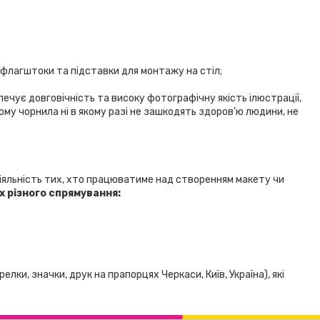
 флагштоки та підставки для монтажу на стіл;
ечує довговічність та високу фотографічну якість ілюстрації,
ому чорнила ні в якому разі не зашкодять здоров’ю людини, не
іяльність тих, хто працюватиме над створенням макету чи
х різного спрямування:
лки, значки, друк на прапорцях Черкаси, Київ, Україна), які