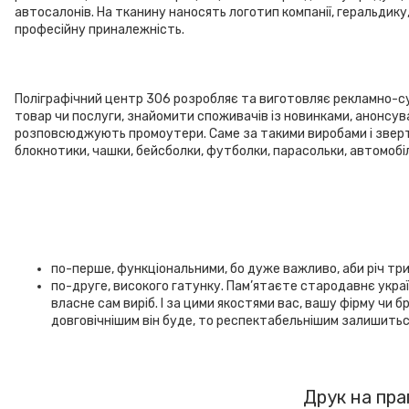
автосалонів. На тканину наносять логотип компанії, геральдику
професійну приналежність.
Поліграфічний центр 306 розробляє та виготовляє рекламно-сув
товар чи послуги, знайомити споживачів із новинками, анонсуват
розповсюджують промоутери. Саме за такими виробами і звертаю
блокнотики, чашки, бейсболки, футболки, парасольки, автомобі
по-перше, функціональними, бо дуже важливо, аби річ три
по-друге, високого гатунку. Пам’ятаєте стародавнє україн
власне сам виріб. І за цими якостями вас, вашу фірму чи
довговічнішим він буде, то респектабельнішим залишитьс
Друк на пра