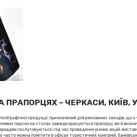
А ПРАПОРЦЯХ – ЧЕРКАСИ, КИЇВ, 
д поліграфічної продукції, призначений для рекламних заходів, що 
ажливих персон на столах завжди красуються прапорці, які й визнач
яддям послуговуються і під час проведення різних акцій, виста
ю часто можна помітити в офісах туристичних компаній, банківськ