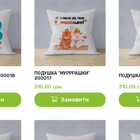
ПОДУШКА “МУРРРАШКИ”
200018
ПОДУШКА
200017
310,00
грн.
310,00
г
ти
Замовити