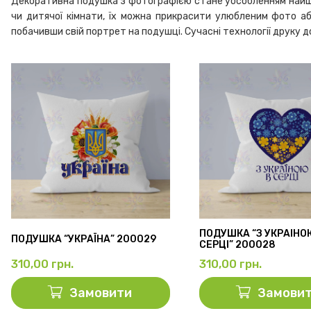
Декоративна подушка з фотографією стане уособленням найщирі
чи дитячої кімнати, їх можна прикрасити улюбленим фото аб
побачивши свій портрет на подушці. Сучасні технології друку
ПОДУШКА “З УКРАЇНО
ПОДУШКА “УКРАЇНА” 200029
СЕРЦІ” 200028
310,00
грн.
310,00
грн.
Замовити
Замови