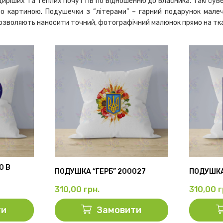
ших та теплих почуттів по відношенню до власника. Такі сувені
о картиною. Подушечки з “літерами” – гарний подарунок малечі
 дозволяють наносити точний, фотографічний малюнок прямо на т
Ю В
ПОДУШКА “ГЕРБ” 200027
ПОДУШКА
310,00
грн.
310,00
г
ти
Замовити