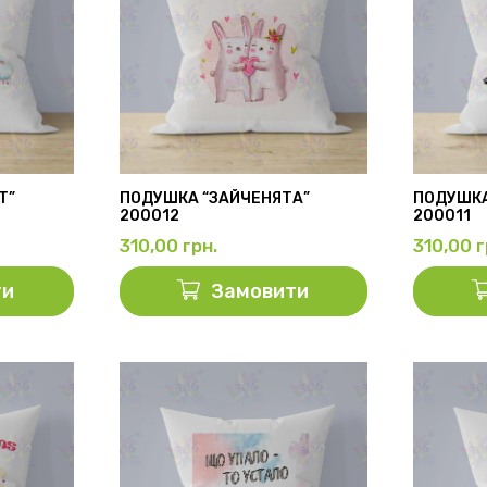
T”
ПОДУШКА “ЗАЙЧЕНЯТА”
ПОДУШКА
200012
200011
310,00
грн.
310,00
г
ти
Замовити