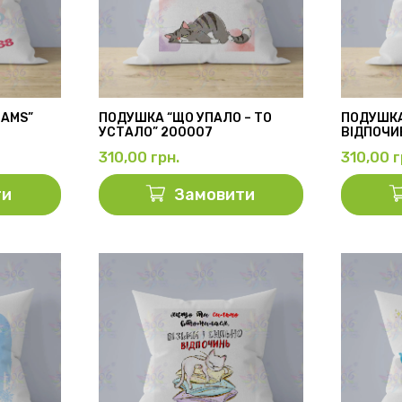
EAMS”
ПОДУШКА “ЩО УПАЛО – ТО
ПОДУШК
УСТАЛО” 200007
ВІДПОЧИ
310,00
грн.
310,00
г
ти
Замовити