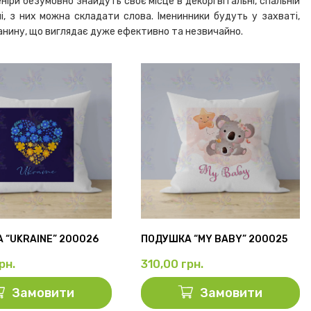
ри безумовно знайдуть своє місце в декорі вітальні, спальній
, з них можна складати слова. Іменинники будуть у захваті,
канину, що виглядає дуже ефективно та незвичайно.
 “UKRAINE” 200026
ПОДУШКА “MY BABY” 200025
рн.
310,00
грн.
Замовити
Замовити