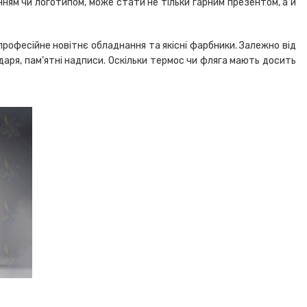
ням чи логотипом, може стати не тільки гарним презентом, а й
рофесійне новітнє обладнання та якісні фарбники. Залежно від
одаря, пам’ятні надписи. Оскільки термос чи фляга мають досить