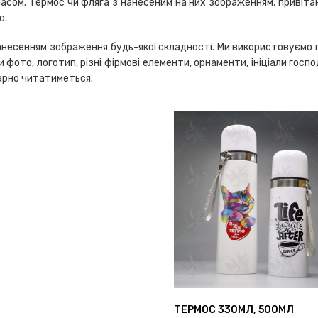
сом. Термос чи фляга з нанесеним на них зображенням, привітан
ю.
анесенням зображення будь-якої складності. Ми використовуємо п
 фото, логотип, різні фірмові елементи, орнаменти, ініціали госп
гарно читатиметься.
ТЕРМОС 330МЛ, 500МЛ