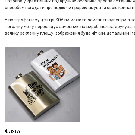
Потреба у креативних подарунках особливо зросла останнім ча
способом нагадати про подію чи прорекламувати свою компані
У поліграфічному центрі 306 ви можете замовити сувеніри з н
того, яку мету переслідує замовник, на виробі можна друкувати
велику рекламну площу, зображення буде чітким, детальним і 
ФЛЯГА