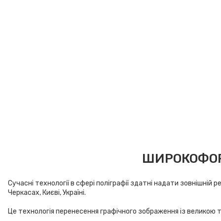
Холсти
Брендування авто
ШИРОКОФОРМ
Сучасні технології в сфері поліграфії здатні надати зовнішні
Черкасах, Києві, Україні.
Це технологія перенесення графічного зображення із великою 