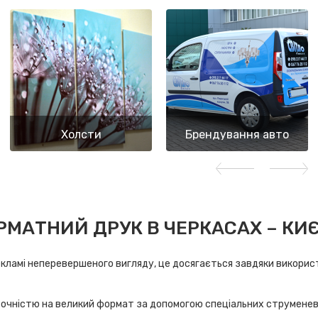
Холсти
Брендування авто
АТНИЙ ДРУК В ЧЕРКАСАХ – КИЄВ
й рекламі неперевершеного вигляду, це досягається завдяки викор
точністю на великий формат за допомогою спеціальних струменеви