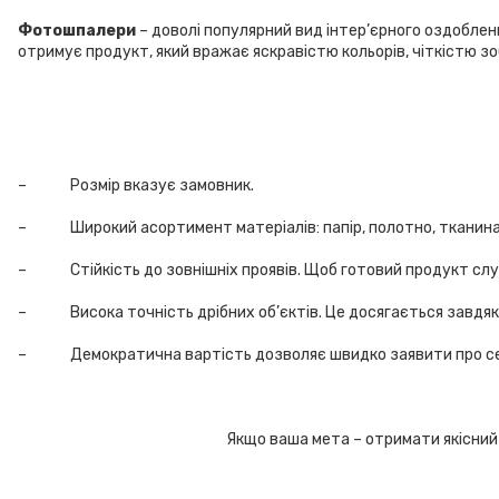
Фотошпалери
– доволі популярний вид інтер’єрного оздоблен
отримує продукт, який вражає яскравістю кольорів, чіткістю з
– Розмір вказує замовник.
– Широкий асортимент матеріалів: папір, полотно, тканина, пл
– Стійкість до зовнішніх проявів. Щоб готовий продукт служ
– Висока точність дрібних об’єктів. Це досягається завдяки 
– Демократична вартість дозволяє швидко заявити про себе, 
Якщо ваша мета – отримати якісний Ш