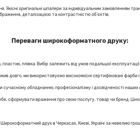
ня. Якісні оригінальні шпалери за індивідуальним замовленням т
ображення, деталізацією та контрастністю об’єктів.
Переваги широкоформатного друку:
астик, плівка. Вибір залежить від умов подальшої експлуатації в
ив довго, ми використовуємо високоякісні сертифіковані фарби 
сучасному обладнанню, професіоналізму і досвідченості наших п
сформувати враження про свою послугу, товар чи бренд. Цінова 
ирокоформатний друк в Черкасах, Києві, Україні за невеликі грош