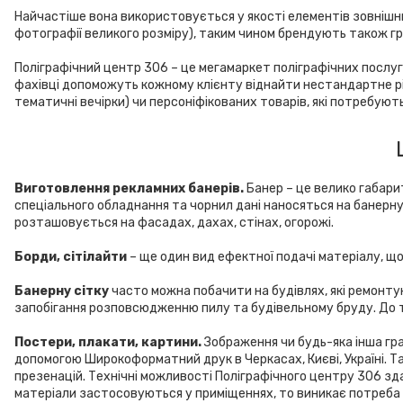
Найчастіше вона використовується у якості елементів зовнішньо
фотографії великого розміру), таким чином брендують також г
Поліграфічний центр 306 – це мегамаркет поліграфічних послуг,
фахівці допоможуть кожному клієнту віднайти нестандартне ріш
тематичні вечірки) чи персоніфікованих товарів, які потребую
Виготовлення рекламних банерів.
Банер – це велико габари
спеціального обладнання та чорнил дані наносяться на банерну
розташовується на фасадах, дахах, стінах, огорожі.
Борди, сітілайти
– ще один вид ефектної подачі матеріалу, щ
Банерну сітку
часто можна побачити на будівлях, які ремонт
запобігання розповсюдженню пилу та будівельному бруду. До то
Постери, плакати, картини.
Зображення чи будь-яка інша граф
допомогою Широкоформатний друк в Черкасах, Києві, Україні. Т
презенацій. Технічні можливості Поліграфічного центру 306 зд
матеріали застосовуються у приміщеннях, то виникає потреба 