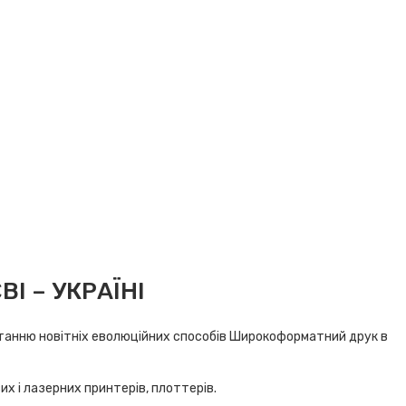
Холсти
І – УКРАЇНІ
истанню новітніх еволюційних способів Широкоформатний друк в
х і лазерних принтерів, плоттерів.