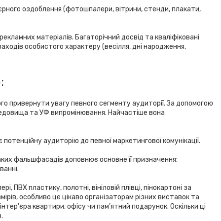
’єрного оздоблення (фотошпалери, вітрини, стенди, плакати,
рекламних матеріалів. Багаторічний досвід та кваліфіковані
аходів особистого характеру (весілля, дні народження,
:
ого привернути увагу певного сегменту аудиторії. За допомогою
ередовища та УФ випромінювання. Найчастіше вона
потенційну аудиторію до певної маркетингової комунікації.
аких фальшфасадів доповнює основне її призначення:
ванні.
, ПВХ пластику, полотні, вініловій плівці, пінокартоні за
ірів, особливо це цікаво організаторам різних виставок та
тер’єра квартири, офісу чи пам’ятний подарунок. Оскільки ці
.