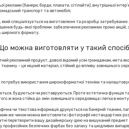
ї реклами (банери, борди, плакати, сітілайти), внутрішньої інтер
ромадський транспорт та автомобілі.
 який спеціалізується на виготовленні та розробці затребуваних 
ення будь-якої проблеми: забезпечення рекламних промо акцій, з
ть широкого формату.
Що можна виготовляти у такий спосіб
тний рекламний продукт, доволі відомий усім громадянам, мета як
 тканину – це міцний матеріал, стійкий до впливу зовнішнього с
о потребує використання широкоформатної техніки та налаштовує 
уються, будуються чи реставруються. Проте естетична функція т
го ж вона стійка до змін зовнішнього середовища і легка в монту
ічна чи текстова інформація друкується на банерній тканині, папері
аким же чином можна виготовляти і фотографії нестандартних розм
атні перетворити вашу дизайнерську ідею на вишуканий предмет ін
у професійних безпечних фарбах без запаху та шкідливих випарів