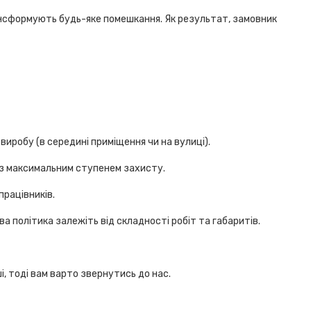
рансформують будь-яке помешкання. Як результат, замовник
иробу (в середині приміщення чи на вулиці).
із максимальним ступенем захисту.
рацівників.
політика залежіть від складності робіт та габаритів.
і, тоді вам варто звернутись до нас.