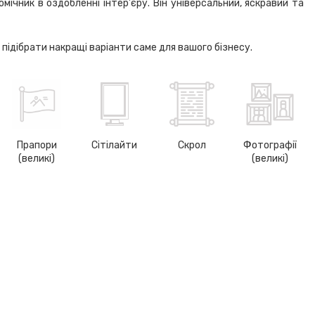
ічник в оздобленні інтер’єру. Він універсальний, яскравий та
дібрати накращі варіанти саме для вашого бізнесу.
Прапори
Сітілайти
Скрол
Фотографії
(великі)
(великі)