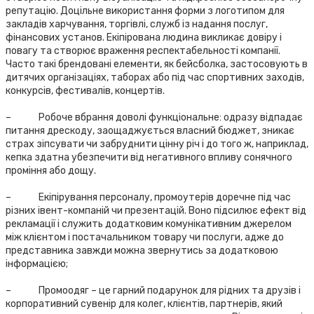
репутацію. Доцільне використання форми з логотипом для
закладів харчування, торгівлі, служб із надання послуг,
фінансових установ. Екіпірована людина викликає довіру і
повагу та створює враження респектабельності компанії.
Часто такі брендовані елементи, як бейсболка, застосовують в
дитячих організаціях, таборах або під час спортивних заходів,
конкурсів, фестивалів, концертів.
– Робоче вбрання доволі функціональне: одразу відпадає
питання дрескоду, заощаджується власний бюджет, зникає
страх зіпсувати чи забруднити цінну річ і до того ж, наприклад,
кепка здатна убезпечити від негативного впливу сонячного
проміння або дощу.
– Екіпірування персоналу, промоутерів доречне під час
різних івент-компаній чи презентацій. Воно підсилює ефект від
рекламації і служить додатковим комунікативним джерелом
між клієнтом і постачальником товару чи послуги, адже до
представника завжди можна звернутись за додатковою
інформацією;
– Промоодяг – це гарний подарунок для рідних та друзів і
корпоративний сувенір для колег, клієнтів, партнерів, який