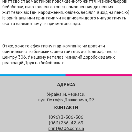
миттєво стає частиною повсякденного життя. Різнокольорові
бейсболки, виготовлені за спец замовленням до певних
життєвих віх (дні народження, ювілею, весілля, вихід на пенсію)
із оригінальними принтами чи надписами довго милуватимуть
око та навіюватимуть приємні спогади.
Отже, хочете ефективну піар-компанію чи вразити
оригінальністю близьких, звертайтесь до Поліграфічного
центру 306. У нашому каталозі чималий доробок вдалих
реалізацій Друк на бейсболках.
АДРЕСА
Україна, м. Черкаси,
вул. Остафія Дашкевича, 39
КОНТАКТИ
(096) 3-306-306
(063) 256-42-59
print@306.com.ua