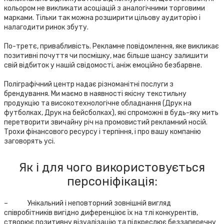
кольором не викликати асоціацій з аналогічними торговими
марками. Тільки так можна розширити цільову аудиторію і
налагодити ринок збуту.
По-третє, привабливість. Рекламне повідомлення, яке викликає
позитивні почуття чи посмішку, має більше шансу залишити
свій відбиток у нашій свідомості, аніж емоційно безбарвне.
Поліграфічний центр надає різноманітні послуги з
брендування. Ми маємо в наявності якісну текстильну
продукцію та високотехнологічне обладнання (Друк на
футболках, Друк на бейсболках), які спроможні в будь-яку мить
перетворити звичайну річ на промовистий рекламний носій.
Трохи фінансового ресурсу і терпіння, і про вашу компанію
заговорять усі.
Як і для чого використовується
персоніфікація:
– Унікальний і неповторний зовнішній вигляд
співробітників вигідно диференціює їх на тлі конкурентів,
створює позитивну візуалізацію та підкреслює беззаперечну