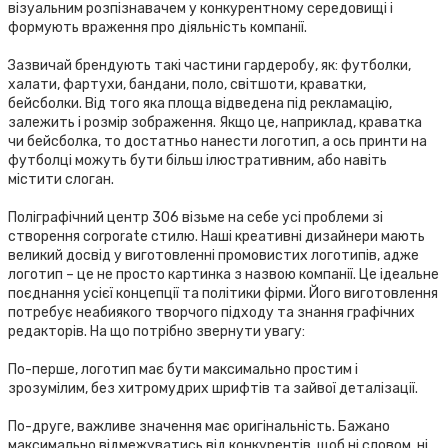
візуальним розпізнавачем у конкурентному середовищі і
формують враження про діяльність компанії.
Зазвичай брендують такі частини гардеробу, як: футболки,
халати, фартухи, бандани, поло, світшоти, краватки,
бейсболки. Від того яка площа відведена під рекламацію,
залежить і розмір зображення. Якщо це, наприклад, краватка
чи бейсболка, то достатньо нанести логотип, а ось принти на
футболці можуть бути більш ілюстративним, або навіть
містити слоган.
Поліграфічний центр 306 візьме на себе усі проблеми зі
створення corporate стилю. Наші креативні дизайнери мають
великий досвід у виготовленні промовистих логотипів, адже
логотип – це не просто картинка з назвою компанії. Це ідеальне
поєднання усієї концепції та політики фірми. Його виготовлення
потребує неабиякого творчого підходу та знання графічних
редакторів. На що потрібно звернути увагу:
По-перше, логотип має бути максимально простим і
зрозумілим, без хитромудрих шрифтів та зайвої деталізації.
По-друге, важливе значення має оригінальність. Бажано
максимально відмежуватись від конкурентів, щоб ні словом, ні