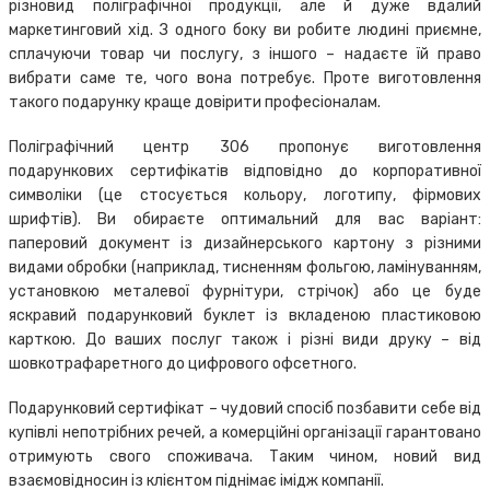
різновид поліграфічної продукції, але й дуже вдалий
маркетинговий хід. З одного боку ви робите людині приємне,
сплачуючи товар чи послугу, з іншого – надаєте їй право
вибрати саме те, чого вона потребує. Проте виготовлення
такого подарунку краще довірити професіоналам.
Поліграфічний центр 306 пропонує виготовлення
подарункових сертифікатів відповідно до корпоративної
символіки (це стосується кольору, логотипу, фірмових
шрифтів). Ви обираєте оптимальний для вас варіант:
паперовий документ із дизайнерського картону з різними
видами обробки (наприклад, тисненням фольгою, ламінуванням,
установкою металевої фурнітури, стрічок) або це буде
яскравий подарунковий буклет із вкладеною пластиковою
карткою. До ваших послуг також і різні види друку – від
шовкотрафаретного до цифрового офсетного.
Подарунковий сертифікат – чудовий спосіб позбавити себе від
купівлі непотрібних речей, а комерційні організації гарантовано
отримують свого споживача. Таким чином, новий вид
взаємовідносин із клієнтом піднімає імідж компанії.