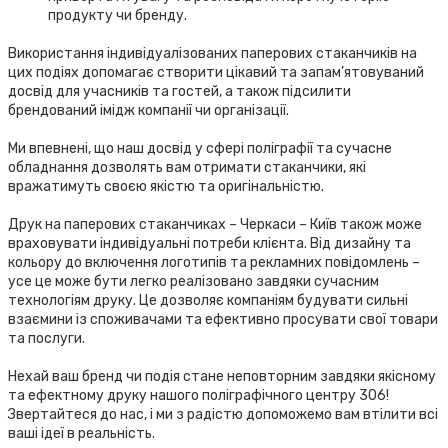
продукту чи бренду.
Використання індивідуалізованих паперових стаканчиків на
цих подіях допомагає створити цікавий та запам’ятовуваний
досвід для учасників та гостей, а також підсилити
брендований імідж компанії чи організації.
Ми впевнені, що наш досвід у сфері поліграфії та сучасне
обладнання дозволять вам отримати стаканчики, які
вражатимуть своєю якістю та оригінальністю.
Друк на паперових стаканчиках – Черкаси – Київ також може
враховувати індивідуальні потреби клієнта. Від дизайну та
кольору до включення логотипів та рекламних повідомлень –
усе це може бути легко реалізовано завдяки сучасним
технологіям друку. Це дозволяє компаніям будувати сильні
взаємини із споживачами та ефективно просувати свої товари
та послуги.
Нехай ваш бренд чи подія стане неповторним завдяки якісному
та ефектному друку нашого поліграфічного центру 306!
Звертайтеся до нас, і ми з радістю допоможемо вам втілити всі
ваші ідеї в реальність.