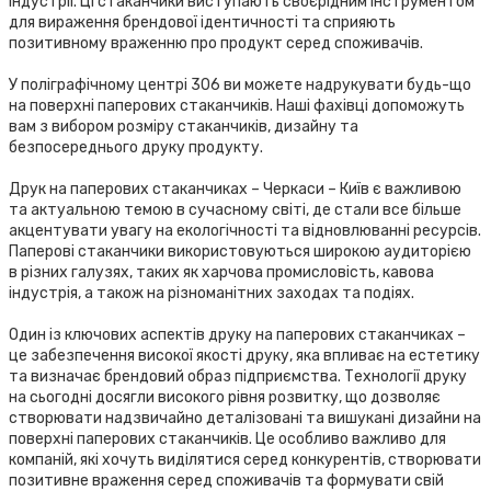
індустрії. Ці стаканчики виступають своєрідним інструментом
для вираження брендової ідентичності та сприяють
позитивному враженню про продукт серед споживачів.
У поліграфічному центрі 306 ви можете надрукувати будь-що
на поверхні паперових стаканчиків. Наші фахівці допоможуть
вам з вибором розміру стаканчиків, дизайну та
безпосереднього друку продукту.
Друк на паперових стаканчиках – Черкаси – Київ є важливою
та актуальною темою в сучасному світі, де стали все більше
акцентувати увагу на екологічності та відновлюванні ресурсів.
Паперові стаканчики використовуються широкою аудиторією
в різних галузях, таких як харчова промисловість, кавова
індустрія, а також на різноманітних заходах та подіях.
Один із ключових аспектів друку на паперових стаканчиках –
це забезпечення високої якості друку, яка впливає на естетику
та визначає брендовий образ підприємства. Технології друку
на сьогодні досягли високого рівня розвитку, що дозволяє
створювати надзвичайно деталізовані та вишукані дизайни на
поверхні паперових стаканчиків. Це особливо важливо для
компаній, які хочуть виділятися серед конкурентів, створювати
позитивне враження серед споживачів та формувати свій