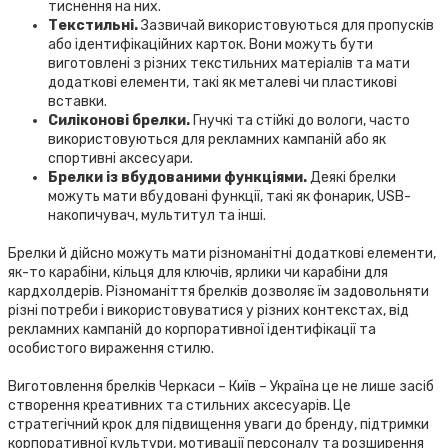
тиснення на них.
Текстильні.
Зазвичай використовуються для пропусків
або ідентифікаційних карток. Вони можуть бути
виготовлені з різних текстильних матеріалів та мати
додаткові елементи, такі як металеві чи пластикові
вставки.
Силіконові брелки.
Гнучкі та стійкі до вологи, часто
використовуються для рекламних кампаній або як
спортивні аксесуари.
Брелки із вбудованими функціями.
Деякі брелки
можуть мати вбудовані функції, такі як фонарик, USB-
накопичувач, мультитул та інші.
Брелки й дійсно можуть мати різноманітні додаткові елементи,
як-то карабіни, кільця для ключів, ярлики чи карабіни для
кардхолдерів. Різноманіття брелків дозволяє їм задовольняти
різні потреби і використовуватися у різних контекстах, від
рекламних кампаній до корпоративної ідентифікації та
особистого вираження стилю.
Виготовлення брелків Черкаси – Київ – Україна це не лише засіб
створення креативних та стильних аксесуарів. Це
стратегічний крок для підвищення уваги до бренду, підтримки
корпоративної культури, мотивації персоналу та розширення