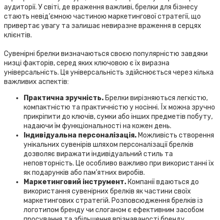
аудиторії. У світі, де враження важливі, брелки для бізнесу
стають невід’ємною частиною маркетингової стратегії, що
привертає увагу та залишає невиразне враження в серцях
клієнтів.
Сувенірні брелки визначаються своєю популярністю завдяки
низці факторів, серед яких ключовою є їх виразна
універсальність. Ця універсальність здійснюється через кілька
важливих аспектів:
Практична зручність.
Брелки вирізняються легкістю,
компактністю та практичністю у носінні. Їх можна зручно
прикріпити до ключів, сумки або інших предметів побуту,
надаючи їм функціональності на кожен день.
Індивідуальна персоналізація.
Можливість створення
унікальних сувенірів шляхом персоналізації брелків
дозволяє виражати індивідуальний стиль та
неповторність. Це особливо важливо при використанні їх
як подарунків або пам’ятних виробів.
Маркетинговий інструмент.
Компанії вдаються до
використання сувенірних брелків як частини своїх
маркетингових стратегій. Розповсюдження брелків із
логотипом бренду чи слоганом є ефективним засобом
просування та збільшення впізнаваності бренду.