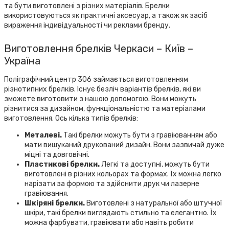
та бути виготовлені з різних матеріалів. Брелки
використовуються як практичні аксесуар, а також як засіб
вираження індивідуальності чи реклами бренду.
Виготовлення брелків Черкаси – Київ –
Україна
Поліграфічний центр 306 займається виготовленням
різнотипних брелків. Існує безліч варіантів брелків, які ви
зможете виготовити з нашою допомогою. Вони можуть
різнитися за дизайном, функціональністю та матеріалами
виготовлення. Ось кілька типів брелків:
Металеві.
Такі брелки можуть бути з гравіюванням або
мати вишуканий друкований дизайн. Вони зазвичай дуже
міцні та довговічні.
Пластикові брелки.
Легкі та доступні, можуть бути
виготовлені в різних кольорах та формах. Їх можна легко
нарізати за формою та здійснити друк чи лазерне
гравіювання.
Шкіряні брелки.
Виготовлені з натуральної або штучної
шкіри, такі брелки виглядають стильно та елегантно. Їх
можна фарбувати, гравіювати або навіть робити