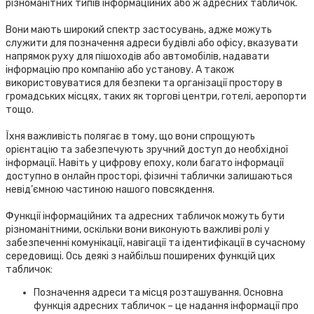
різноманітних типів інформаційних або ж адресних табличок.
Вони мають широкий спектр застосувань, адже можуть
служити для позначення адреси будівлі або офісу, вказувати
напрямок руху для пішоходів або автомобілів, надавати
інформацію про компанію або установу. А також
використовуватися для безпеки та організації простору в
громадських місцях, таких як торгові центри, готелі, аеропорти
тощо.
Їхня важливість полягає в тому, що вони спрощують
орієнтацію та забезпечують зручний доступ до необхідної
інформації. Навіть у цифрову епоху, коли багато інформації
доступно в онлайн просторі, фізичні таблички залишаються
невід’ємною частиною нашого повсякдення.
Функції інформаційних та адресних табличок можуть бути
різноманітними, оскільки вони виконують важливі ролі у
забезпеченні комунікації, навігації та ідентифікації в сучасному
середовищі. Ось деякі з найбільш поширених функцій цих
табличок:
Позначення адреси та місця розташування. Основна
функція адресних табличок – це надання інформації про