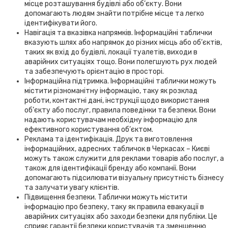
місце розташування будівлі або об’єкту. Вони
допомагають людям знайти потрібне місце та легко
ідентифікувати його.
Навігація та вказівка напрямків. Інформаційні таблички
вказують шлях або напрямок до різних місць або об’єктів,
таких як вхід до будівлі, локації туалетів, виходи в
аварійних ситуаціях тощо. Вони полегшують рух людей
та забезпечують орієнтацію в просторі.
Інформаційна підтримка. Інформаційні таблички можуть
містити різноманітну інформацію, таку як розклад
роботи, контактні дані, інструкції щодо використання
об’єкту або послуг, правила поведінки та безпеки. Вони
надають користувачам необхідну інформацію для
ефективного користування об’єктом.
Реклама та ідентифікація. Друк та виготовлення
інформаційних, адресних табличок в Черкасах – Києві
можуть також служити для реклами товарів або послуг, а
також для ідентифікації бренду або компанії. Вони
допомагають підсилювати візуальну присутність бізнесу
та залучати увагу клієнтів.
Підвищення безпеки. Таблички можуть містити
інформацію про безпеку, таку як правила евакуації в
аварійних ситуаціях або заходи безпеки для публіки. Це
сприяє гарантії безпеки користувачів та зменшенню