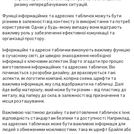
ризику непередбачуваних ситуацій.
Функції інформаційних та адресних табличок можуть бути
різними в залежності від контексту їх використання та потреб
користувачів. Однак у будь-якому випадку вони відіграють
важливу роль у забезпеченні ефективної комунікації та
організації простору.
Інформаційні та адресні таблички виконують важливу функцію
в сучасному світі, де швидко знаходження необхідної
інформації є ключовим аспектом. Варто згадати про процес
виготовлення інформаційних та адресних табличок. Він
починається з розробки дизайну, де враховуються такі
аспекти, як логотипи компанії, колірна схема, шрифти та
важлива інформація, яку слід відображати на табличці. Далі
йде вибір матеріалу, який може бути різним – від пластику до
металу, від паперу до скла, в залежності від призначення та
місця розташування.
Важливою частиною дизайну та виготовлення табличок є їхнє
відповідність стандартам безпеки та доступності. Наприклад,
на адресних табличках може бути важливою інформація для
людей з обмеженими можливостями, така як шрифт Брайля або