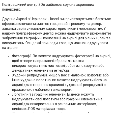
Поліграфічний центр 306 здійснює друк на акрилових
поверхнях.
Друк на Акрилі в Черкасах – Києві використовується в багатьох
сферах, включаючи мистецтво, дизайн, рекламу та декор,
завдяки своїм унікальним характеристикам і можливостям. У
нашому поліграфічному центрі можна надрукувати різноманітні
зображення та графічні композиції на акрилі для різних цілей та
використань. Ось деякі приклади того, що можна надрукувати
на акрилі:
Фотографії. Ви можете надрукувати фотографії на акрилі,
щоб створити вражаючі образи, які можна
використовувати як мистецькі роботи, подарунки або
декоративні елементи в інтер’єрі.
Художні репродукції. Якщо у вас є малюнок, живопис або
інше художнє полотно, ви можете надрукувати його на
акрилі для створення красивої художньої репродукції з
вражаючою глибиною та кольором.
Логотипи та графічні елементи. Бізнеси можуть
надрукувати свої логотипи або графічні елементи на
акрилі для використання в рекламних матеріалах,
вивісках, POS матеріалах тощо.