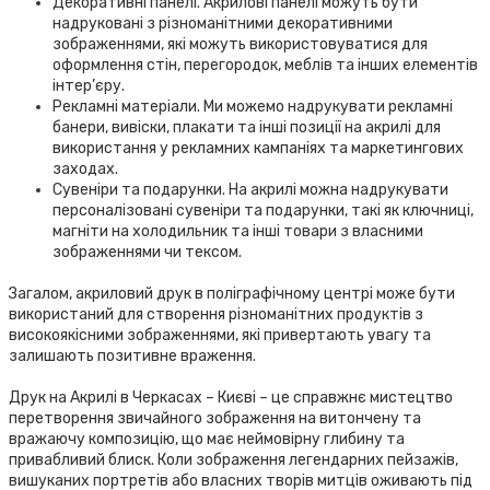
Декоративні панелі. Акрилові панелі можуть бути
надруковані з різноманітними декоративними
зображеннями, які можуть використовуватися для
оформлення стін, перегородок, меблів та інших елементів
інтер’єру.
Рекламні матеріали. Ми можемо надрукувати рекламні
банери, вивіски, плакати та інші позиції на акрилі для
використання у рекламних кампаніях та маркетингових
заходах.
Сувеніри та подарунки. На акрилі можна надрукувати
персоналізовані сувеніри та подарунки, такі як ключниці,
магніти на холодильник та інші товари з власними
зображеннями чи тексом.
Загалом, акриловий друк в поліграфічному центрі може бути
використаний для створення різноманітних продуктів з
високоякісними зображеннями, які привертають увагу та
залишають позитивне враження.
Друк на Акрилі в Черкасах – Києві – це справжнє мистецтво
перетворення звичайного зображення на витончену та
вражаючу композицію, що має неймовірну глибину та
привабливий блиск. Коли зображення легендарних пейзажів,
вишуканих портретів або власних творів митців оживають під