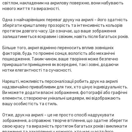
світлом, накладеним на акрилову поверхню, вони набувають
нового життя та виразності.
Одна з найчарівніших переваг друку на акрилі – його здатність
зберігати кришталеву прозорість та інтенсивність кольорів
протягом довгого часу. Це означає, що ваше зображення
залишатиметься яскравим і свіжим, навіть після багатьох років.
Більше того, акрил відмінно переносить вплив зовнішніх
факторів, будь то промені сонця, вологість або механічні
пошкодження. Таким чином, ваше творіння може безпечно
прикрашати приміщення як всередині, так і зовні, додаючи
нотки елегантності та сучасності.
Нарешті, можливість персоналізації робить друк на акрилі
надзвичайно привабливим для тих, хто цінує індивідуальність.
Ви можете додати власні зображення, фотографії або графічні
елементи, створюючи унікальні шедеври, які відображають
вашу особистість та стиль.
Отже, друк на акрилі – це не просто спосіб надрукувати
зображення, а справжнє творче втілення, що здатне зберегти
свою красу та виразність протягом багатьох років і викликати
враження та захоплення у кожного, хто має щастя його