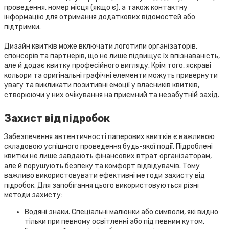
проведення, номер місця (якщо є), а також контактну
інформацію для отримання додаткових відомостей або
підтримки.
Дизайн квитків може включати логотипи організаторів,
спонсорів та партнерів, що не лише підвищує їх впізнаваність,
але й додає квитку професійного вигляду. Крім того, яскраві
кольори та оригінальні графічні елементи можуть привернути
увагу та викликати позитивні емоції у власників квитків,
створюючи у них очікування на приємний та незабутній захід.
Захист від підробок
Забезпечення автентичності паперових квитків є важливою
складовою успішного проведення будь-якої події. Підроблені
квитки не лише завдають фінансових втрат організаторам,
але й порушують безпеку та комфорт відвідувачів. Тому
важливо використовувати ефективні методи захисту від
підробок. Для запобігання цього використовуються різні
методи захисту:
Водяні знаки. Спеціальні малюнки або символи, які видно
тільки при певному освітленні або під певним кутом.