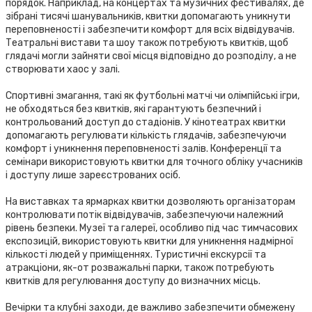
порядок. Наприклад, на концертах та музичних фестивалях, де
зібрані тисячі шанувальників, квитки допомагають уникнути
переповненості і забезпечити комфорт для всіх відвідувачів.
Театральні вистави та шоу також потребують квитків, щоб
глядачі могли зайняти свої місця відповідно до розподілу, а не
створювати хаос у залі.
Спортивні змагання, такі як футбольні матчі чи олімпійські ігри,
не обходяться без квитків, які гарантують безпечний і
контрольований доступ до стадіонів. У кінотеатрах квитки
допомагають регулювати кількість глядачів, забезпечуючи
комфорт і уникнення переповненості залів. Конференції та
семінари використовують квитки для точного обліку учасників
і доступу лише зареєстрованих осіб.
На виставках та ярмарках квитки дозволяють організаторам
контролювати потік відвідувачів, забезпечуючи належний
рівень безпеки. Музеї та галереї, особливо під час тимчасових
експозицій, використовують квитки для уникнення надмірної
кількості людей у приміщеннях. Туристичні екскурсії та
атракціони, як-от розважальні парки, також потребують
квитків для регулювання доступу до визначних місць.
Вечірки та клубні заходи, де важливо забезпечити обмежену