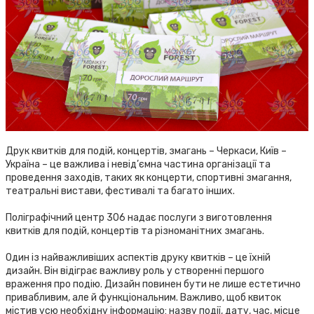
Друк квитків для подій, концертів, змагань – Черкаси, Київ –
Україна – це важлива і невід’ємна частина організації та
проведення заходів, таких як концерти, спортивні змагання,
театральні вистави, фестивалі та багато інших.
Поліграфічний центр 306 надає послуги з виготовлення
квитків для подій, концертів та різноманітних змагань.
Один із найважливіших аспектів друку квитків – це їхній
дизайн. Він відіграє важливу роль у створенні першого
враження про подію. Дизайн повинен бути не лише естетично
привабливим, але й функціональним. Важливо, щоб квиток
містив усю необхідну інформацію: назву події, дату, час, місце