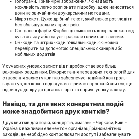
Голограми. Тривимірні зображення, які надають
можливість легко розпізнати підробку, адже наносяться
вони не звичайними друкарськими методами.
Мікротекст. Дуже дрібний текст, який важко розгледіти
без збільшувальних пристроїв.
Спеціальні фарби. Фарби, що змінюють колір залежно від
кута огляду або під ультрафіолетовим освітленням.
QR-коди та штрих-коди. Унікальні коди, які можна
перевірити за допомогою спеціальних сканерів або
мобільних додатків.
У сучасних умовах захист від підробок стає все більш
важливим завданням. Використання передових технологій для
створення захисту квитків забезпечує надійний контроль і
гарантує, що кожен відвідувач отримає справжній квиток, що
підвищує довіру до організаторів та сприяє успіху заходу.
Навіщо, та для яких конкретних подій
може знадобитися друк квитків?
Друк квитків для подій, концертів, змагань – Черкаси, Київ –
Україна є важливим елементом організації різноманітних
заходів, де необхідно контролювати доступ і забезпечувати