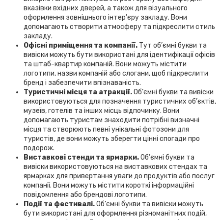
вказівки вхідних дверей, а також для візуального
оформлення зовнішнього інтер’єру закладу. Вони
допомагають створити атмосферу та підкреслити стиль
закладу.
Офісні приміщення та компанії.
Тут об’ємні букви та
вивіски можуть бути використані для ідентифікації офісів
та штаб-квартир компаній. Вони можуть містити
логотипи, назви компаній або слогани, щоб підкреслити
бренд і забезпечити впізнаваність.
Туристичні місця та атракції.
Об’ємні букви та вивіски
використовуються для позначення туристичних об’єктів,
музеїв, готелів та інших місць відпочинку. Вони
допомагають туристам знаходити потрібні визначні
місця та створюють певні унікальні фотозони для
туристів, де вони можуть зберегти цінні спогади про
подорож.
Виставкові стенди та ярмарки.
Об’ємні букви та
вивіски використовуються на виставкових стендах та
ярмарках для привертання уваги до продуктів або послуг
компанії. Вони можуть містити короткі інформаційні
повідомлення або брендові логотипи.
Події та фестивалі.
Об’ємні букви та вивіски можуть
бути використані для оформлення різноманітних подій,