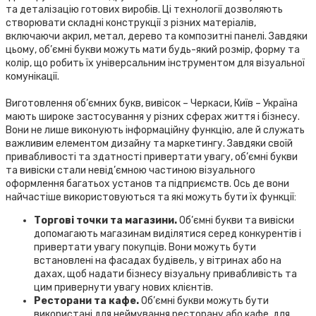
та деталізацію готових виробів. Ці технології дозволяють
створювати складні конструкції з різних матеріалів,
включаючи акрил, метал, дерево та композитні панелі. Завдяки
цьому, об’ємні букви можуть мати будь-який розмір, форму та
колір, що робить їх універсальним інструментом для візуальної
комунікації.
Виготовлення об’ємних букв, вивісок – Черкаси, Київ – Україна
мають широке застосування у різних сферах життя і бізнесу.
Вони не лише виконують інформаційну функцію, але й служать
важливим елементом дизайну та маркетингу. Завдяки своїй
привабливості та здатності привертати увагу, об’ємні букви
та вивіски стали невід’ємною частиною візуального
оформлення багатьох установ та підприємств. Ось де вони
найчастіше використовуються та які можуть бути їх функції:
Торгові точки та магазини.
Об’ємні букви та вивіски
допомагають магазинам виділятися серед конкурентів і
привертати увагу покупців. Вони можуть бути
встановлені на фасадах будівель, у вітринах або на
дахах, щоб надати бізнесу візуальну привабливість та
цим привернути увагу нових клієнтів.
Ресторани та кафе.
Об’ємні букви можуть бути
використані для неймування ресторану або кафе, для