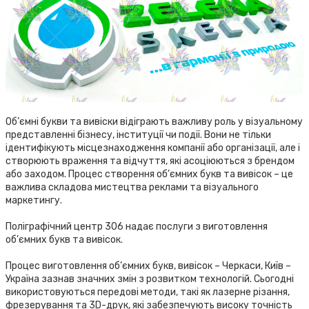
Об’ємні букви та вивіски відіграють важливу роль у візуальному
представленні бізнесу, інституції чи події. Вони не тільки
ідентифікують місцезнаходження компанії або організації, але і
створюють враження та відчуття, які асоціюються з брендом
або заходом. Процес створення об’ємних букв та вивісок – це
важлива складова мистецтва реклами та візуального
маркетингу.
Поліграфічний центр 306 надає послуги з виготовлення
об’ємних букв та вивісок.
Процес виготовлення об’ємних букв, вивісок – Черкаси, Київ –
Україна зазнав значних змін з розвитком технологій. Сьогодні
використовуються передові методи, такі як лазерне різання,
фрезерування та 3D-друк, які забезпечують високу точність