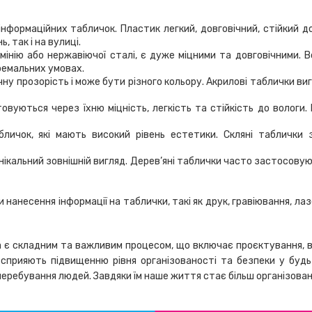
формаційних табличок. Пластик легкий, довговічний, стійкий до 
 так і на вулиці.
інію або нержавіючої сталі, є дуже міцними та довговічними. 
тремальних умовах.
ичну прозорість і може бути різного кольору. Акрилові таблички
овуються через їхню міцність, легкість та стійкість до вологи
бличок, які мають високий рівень естетики. Скляні таблички
кальний зовнішній вигляд. Дерев’яні таблички часто застосовують
 нанесення інформації на таблички, такі як друк, гравіювання, ла
 є складним та важливим процесом, що включає проєктування, виб
 сприяють підвищенню рівня організованості та безпеки у буд
ребування людей. Завдяки їм наше життя стає більш організован