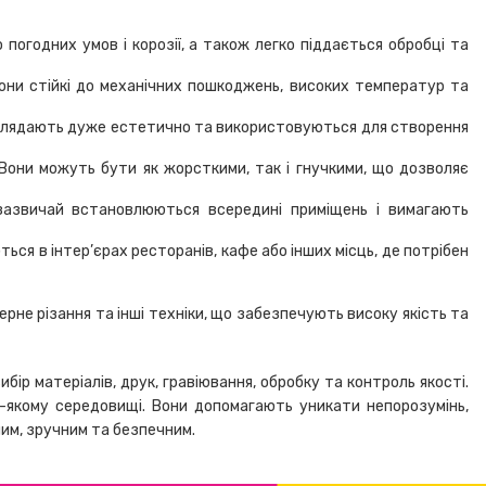
погодних умов і корозії, а також легко піддається обробці та
Вони стійкі до механічних пошкоджень, високих температур та
 виглядають дуже естетично та використовуються для створення
. Вони можуть бути як жорсткими, так і гнучкими, що дозволяє
 зазвичай встановлюються всередині приміщень і вимагають
ся в інтер’єрах ресторанів, кафе або інших місць, де потрібен
зерне різання та інші техніки, що забезпечують високу якість та
ір матеріалів, друк, гравіювання, обробку та контроль якості.
ь-якому середовищі. Вони допомагають уникати непорозумінь,
им, зручним та безпечним.