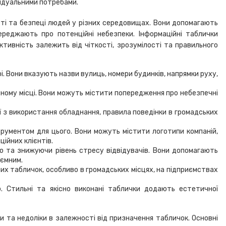
відуальними потребами.
сті та безпеці людей у різних середовищах. Вони допомагають
ереджають про потенційні небезпеки. Інформаційні таблички
ктивність залежить від чіткості, зрозумілості та правильного
. Вони вказують назви вулиць, номери будинків, напрямки руху,
ому місці. Вони можуть містити попередження про небезпечні
ї з використання обладнання, правила поведінки в громадських
рументом для цього. Вони можуть містити логотипи компаній,
ійних клієнтів.
 та знижуючи рівень стресу відвідувачів. Вони допомагають
иємним.
их табличок, особливо в громадських місцях, на підприємствах
. Стильні та якісно виконані таблички додають естетичної
ги та недоліки в залежності від призначення табличок. Основні