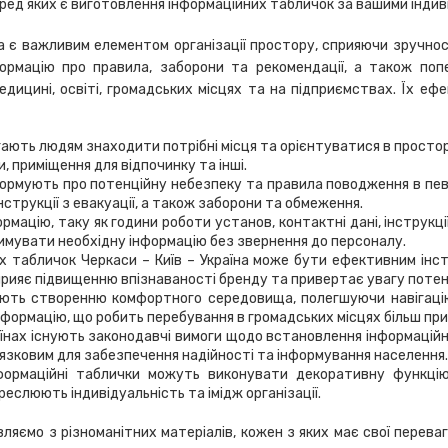
еред яких є виготовлення інформаційних табличок за вашими інди
на є важливим елементом організації простору, сприяючи зручно
ормацію про правила, заборони та рекомендації, а також поп
едицині, освіті, громадських місцях та на підприємствах. Їх ефе
ають людям знаходити потрібні місця та орієнтуватися в просторі
и, приміщення для відпочинку та інші.
рмують про потенційну небезпеку та правила поводження в певн
струкції з евакуації, а також заборони та обмеження.
ацію, таку як години роботи установ, контактні дані, інструкці
имувати необхідну інформацію без звернення до персоналу.
 табличок Черкаси – Київ – Україна може бути ефективним інст
прияє підвищенню впізнаваності бренду та привертає увагу потенц
ють створенню комфортного середовища, полегшуючи навігацію
формацію, що робить перебування в громадських місцях більш пр
їнах існують законодавчі вимоги щодо встановлення інформаційн
’язковим для забезпечення надійності та інформування населення.
формаційні таблички можуть виконувати декоративну функцію
еслюють індивідуальність та імідж організації.
ляємо з різноманітних матеріалів, кожен з яких має свої перева