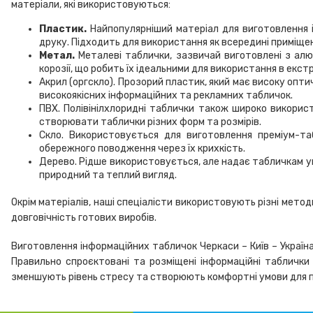
матеріали, які використовуються:
Пластик.
Найпопулярніший матеріал для виготовлення ін
друку. Підходить для використання як всередині приміщень,
Метал.
Металеві таблички, зазвичай виготовлені з алюм
корозії, що робить їх ідеальними для використання в екс
Акрил (оргскло). Прозорий пластик, який має високу опт
високоякісних інформаційних та рекламних табличок.
ПВХ. Полівінілхлоридні таблички також широко використ
створювати таблички різних форм та розмірів.
Скло. Використовується для виготовлення преміум-та
обережного поводження через їх крихкість.
Дерево. Рідше використовується, але надає табличкам уні
природний та теплий вигляд.
Окрім матеріалів, наші спеціалісти використовують різні методи
довговічність готових виробів.
Виготовлення інформаційних табличок Черкаси – Київ – Україна
Правильно спроєктовані та розміщені інформаційні таблички
зменшують рівень стресу та створюють комфортні умови для пе