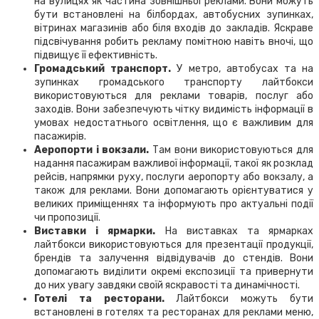
на вулицях як частина зовнішньої реклами. Вони можуть
бути встановлені на білбордах, автобусних зупинках,
вітринах магазинів або біля входів до закладів. Яскраве
підсвічування робить рекламу помітною навіть вночі, що
підвищує її ефективність.
Громадський транспорт.
У метро, автобусах та на
зупинках громадського транспорту лайтбокси
використовуються для реклами товарів, послуг або
заходів. Вони забезпечують чітку видимість інформації в
умовах недостатнього освітлення, що є важливим для
пасажирів.
Аеропорти і вокзали.
Там вони використовуються для
надання пасажирам важливої інформації, такої як розклад
рейсів, напрямки руху, послуги аеропорту або вокзалу, а
також для реклами. Вони допомагають орієнтуватися у
великих приміщеннях та інформують про актуальні події
чи пропозиції.
Виставки і ярмарки.
На виставках та ярмарках
лайтбокси використовуються для презентації продукції,
брендів та залучення відвідувачів до стендів. Вони
допомагають виділити окремі експозиції та привернути
до них увагу завдяки своїй яскравості та динамічності.
Готелі та ресторани.
Лайтбокси можуть бути
встановлені в готелях та ресторанах для реклами меню,