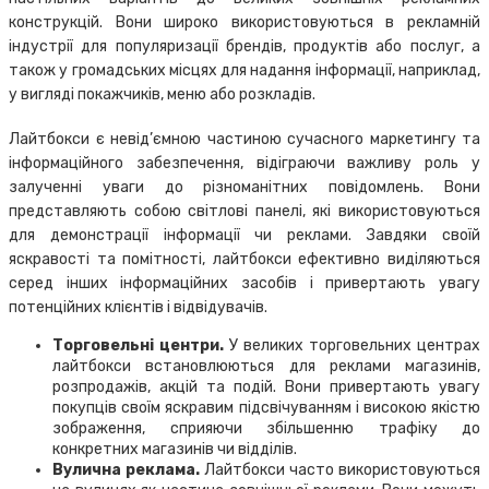
конструкцій. Вони широко використовуються в рекламній
індустрії для популяризації брендів, продуктів або послуг, а
також у громадських місцях для надання інформації, наприклад,
у вигляді покажчиків, меню або розкладів.
Лайтбокси є невід’ємною частиною сучасного маркетингу та
інформаційного забезпечення, відіграючи важливу роль у
залученні уваги до різноманітних повідомлень. Вони
представляють собою світлові панелі, які використовуються
для демонстрації інформації чи реклами. Завдяки своїй
яскравості та помітності, лайтбокси ефективно виділяються
серед інших інформаційних засобів і привертають увагу
потенційних клієнтів і відвідувачів.
Торговельні центри.
У великих торговельних центрах
лайтбокси встановлюються для реклами магазинів,
розпродажів, акцій та подій. Вони привертають увагу
покупців своїм яскравим підсвічуванням і високою якістю
зображення, сприяючи збільшенню трафіку до
конкретних магазинів чи відділів.
Вулична реклама.
Лайтбокси часто використовуються