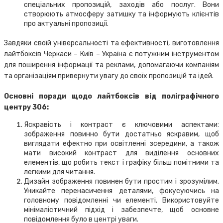
спеціальних пропозицій, заходів або послуг. Вони
створюють атмосферу затишку та інформують клієнтів
про актуальні пропозиції.
Завдяки своїй універсальності та ефективності, виготовлення
лайтбоксів Черкаси – Київ – Україна є потужним інструментом
для поширення інформації та реклами, допомагаючи компаніям
та організаціям привернути увагу до своїх пропозицій та ідей.
Основні поради щодо лайтбоксів від поліграфічного
центру 306:
Яскравість і контраст є ключовими аспектами:
зображення повинно бути достатньо яскравим, щоб
виглядати ефектно при освітленні зсередини, а також
мати високий контраст для виділення основних
елементів, що робить текст і графіку більш помітними та
легкими для читання.
Дизайн зображення повинен бути простим і зрозумілим.
Уникайте перенасичення деталями, фокусуючись на
головному повідомленні чи елементі. Використовуйте
мінімалістичний підхід і забезпечте, щоб основне
повідомлення було в центрі уваги.