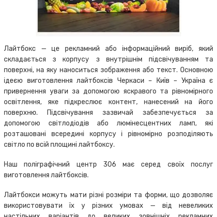
Лайтбокс — це рекламний або інформаційний виріб, який
складається з корпусу з внутрішнім підсвічуванням та
поверхні, на яку наноситься зображення або текст. Основною
ідеєю виготовлення лайтбоксів Черкаси – Київ – Україна є
привернення уваги за допомогою яскравого та рівномірного
освітлення, яке підкреслює контент, нанесений на його
поверхню. Підсвічування зазвичай забезпечується за
допомогою світлодіодів або люмінесцентних ламп, які
розташовані всередині корпусу і рівномірно розподіляють
світло по всій площині лайтбоксу.
Наш поліграфічний центр 306 має серед своїх послуг
виготовлення лайтбоксів.
Лайтбокси можуть мати різні розміри та форми, що дозволяє
використовувати їх у різних умовах — від невеликих
настільних варіантів до великих зовнішніх рекламних