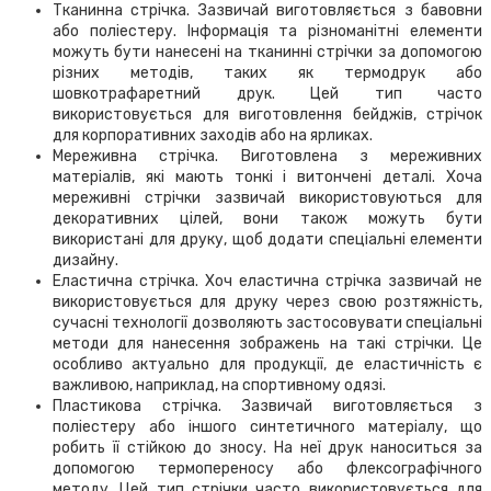
Тканинна стрічка. Зазвичай виготовляється з бавовни
або поліестеру. Інформація та різноманітні елементи
можуть бути нанесені на тканинні стрічки за допомогою
різних методів, таких як термодрук або
шовкотрафаретний друк. Цей тип часто
використовується для виготовлення бейджів, стрічок
для корпоративних заходів або на ярликах.
Мереживна стрічка. Виготовлена з мереживних
матеріалів, які мають тонкі і витончені деталі. Хоча
мереживні стрічки зазвичай використовуються для
декоративних цілей, вони також можуть бути
використані для друку, щоб додати спеціальні елементи
дизайну.
Еластична стрічка. Хоч еластична стрічка зазвичай не
використовується для друку через свою розтяжність,
сучасні технології дозволяють застосовувати спеціальні
методи для нанесення зображень на такі стрічки. Це
особливо актуально для продукції, де еластичність є
важливою, наприклад, на спортивному одязі.
Пластикова стрічка. Зазвичай виготовляється з
поліестеру або іншого синтетичного матеріалу, що
робить її стійкою до зносу. На неї друк наноситься за
допомогою термопереносу або флексографічного
методу. Цей тип стрічки часто використовується для