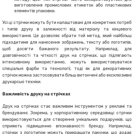
виготовлення промислових етикеток або пластикових
елементів упаковки.
Усі ці стрічки можуть бути налаштовані для конкретних потреб
і типів друку в залежності від матеріалу та кінцевого
використання. Це дозволяє обрати той метод, який найбільш
підходитиме для нанесення зображень, тексту або логотипів,
щоб досягти бажаного результату. Наприклад, для
довговічності та чіткості друк на стрічках, що підлягають
інтенсивному використанню, можуть використовуватися
спеціальні фарби та технології, тоді як для декоративних
стрічок можна застосовувати більш витончені або ексклюзивні
друкарські техніки.
Важливість друку на стрічках
Друк на стрічках стає важливим інструментом у рекламі та
брендуванні. Зокрема, у корпоративному середовищі стрічки
використовуються для створення унікальних подарунків, що
сприяють підвищенню впізнаваності бренду. Наприклад,
стрічки з логотипом можуть прикрашати пакунки, що додає