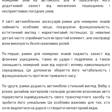
номерний знак на автомобілі, але й забезпечує його
додатковий захист від механічних пошкоджень і
несприятливих погодних умов.
У світі автомобільних аксесуарів рамки для номерних знаків
займають особливе місце, поєднуючи функціональність,
естетичний вигляд і маркетинговий потенціал. Ці невеликі
деталі часто сприймаються як простий елемент, але насправді
вони виконують безліч важливих ролей.
По-перше, рамки для номерних знаків надають захист від
фізичних ушкоджень, таких як удари і подряпини, а також
захищають номерний знак від корозії і впливу навколишнього
середовища. Це допомагає зберегти його читабельність і
функціональність протягом тривалого часу.
По-друге, рамки додають автомобілю стильний вигляд. Вибір з
різних дизайнів, матеріалів і кольорів дозволяє власникам авто
підкреслити індивідуальність свого транспортного засобу та
зробити його унікальним. Це особливо важливо для тих, хто
хоче виділитися на дорозі і створити неповторний імідж.