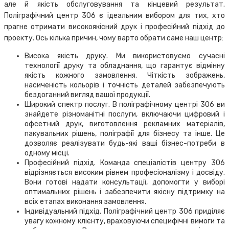
але й якість обслуговування та кінцевий результат.
Поліграфічний центр 306 є ідеальним вибором для тих, хто
прагне отримати високоякісний друк і професійний підхід до
проекту. Ось кілька причин, чому варто обрати саме наш центр:
Висока якість друку. Ми використовуємо сучасні
технології друку та обладнання, що гарантує відмінну
якість кожного замовлення. Чіткість зображень,
насиченість кольорів і точність деталей забезпечують
бездоганний вигляд вашої продукції.
Широкий спектр послуг. В поліграфічному центрі 306 ви
знайдете різноманітні послуги, включаючи цифровий і
офсетний друк, виготовлення рекламних матеріалів,
пакувальних рішень, поліграфії для бізнесу та інше. Це
дозволяє реалізувати будь-які ваші бізнес-потреби в
одному місці.
Професійний підхід. Команда спеціалістів центру 306
відрізняється високим рівнем професіоналізму і досвіду.
Вони готові надати консультації, допомогти у виборі
оптимальних рішень і забезпечити якісну підтримку на
всіх етапах виконання замовлення.
Індивідуальний підхід. Поліграфічний центр 306 приділяє
увагу кожному клієнту, враховуючи специфічні вимоги та