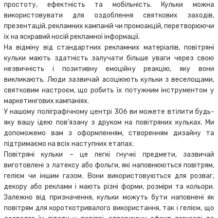
простоту, ефектність та мобільність. Кульки можна
використовувати для оздоблення святкових заходів,
презентацій, рекламних кампаній чи промоакцій, перетворюючи
їх на яскравий носій рекламної інформації.
На відміну від стандартних рекламних матеріалів, повітряні
кульки мають здатність залучати більше уваги через свою
незвичність і позитивну емоційну реакцію, яку вони
викликають. Люди зазвичай асоціюють кульки з веселощами,
святковим настроєм, що робить їх потужним інструментом у
маркетингових кампаніях.
У нашому поліграфічному центрі 306 ви можете втілити будь-
яку вашу ідею пов’язану з друком на повітряних кульках. Ми
допоможемо вам з оформленням, створенням дизайну та
підтримаємо на всіх наступних етапах.
Повітряні кульки – це легкі гнучкі предмети, зазвичай
виготовлені з латексу або фольги, які наповнюються повітрям,
гелієм чи іншим газом. Вони використовуються для розваг,
декору або реклами і мають різні форми, розміри та кольори.
Залежно від призначення, кульки можуть бути наповнені як
повітрям для короткотривалого використання, так і гелієм, що