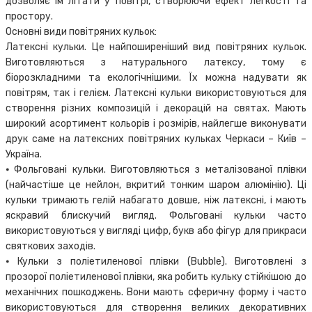
дозволяє їм літати у повітрі, створюючи ефект легкості та
простору.
Основні види повітряних кульок:
Латексні кульки. Це найпоширеніший вид повітряних кульок.
Виготовляються з натурального латексу, тому є
біорозкладними та екологічнішими. Їх можна надувати як
повітрям, так і гелієм. Латексні кульки використовуються для
створення різних композицій і декорацій на святах. Мають
широкий асортимент кольорів і розмірів, найлегше виконувати
друк саме на латексних повітряних кульках Черкаси – Київ –
Україна.
⦁ Фольговані кульки. Виготовляються з металізованої плівки
(найчастіше це нейлон, вкритий тонким шаром алюмінію). Ці
кульки тримають гелій набагато довше, ніж латексні, і мають
яскравий блискучий вигляд. Фольговані кульки часто
використовуються у вигляді цифр, букв або фігур для прикраси
святкових заходів.
⦁ Кульки з поліетиленової плівки (Bubble). Виготовлені з
прозорої поліетиленової плівки, яка робить кульку стійкішою до
механічних пошкоджень. Вони мають сферичну форму і часто
використовуються для створення великих декоративних