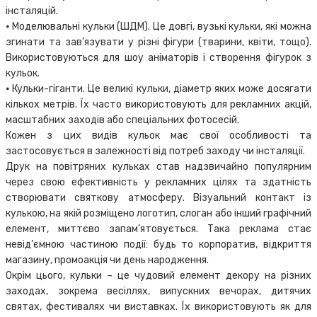
інсталяцій.
⦁ Моделювальні кульки (ШДМ). Це довгі, вузькі кульки, які можна
згинати та зав’язувати у різні фігури (тварини, квіти, тощо).
Використовуються для шоу аніматорів і створення фігурок з
кульок.
⦁ Кульки-гіганти. Це великі кульки, діаметр яких може досягати
кількох метрів. Їх часто використовують для рекламних акцій,
масштабних заходів або спеціальних фотосесій.
Кожен з цих видів кульок має свої особливості та
застосовується в залежності від потреб заходу чи інсталяції.
Друк на повітряних кульках став надзвичайно популярним
через свою ефективність у рекламних цілях та здатність
створювати святкову атмосферу. Візуальний контакт із
кулькою, на якій розміщено логотип, слоган або інший графічний
елемент, миттєво запам’ятовується. Така реклама стає
невід’ємною частиною події: будь то корпоратив, відкриття
магазину, промоакція чи день народження.
Окрім цього, кульки – це чудовий елемент декору на різних
заходах, зокрема весіллях, випускних вечорах, дитячих
святах, фестивалях чи виставках. Їх використовують як для