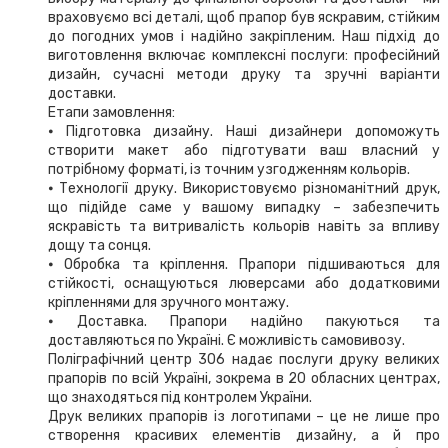
враховуємо всі деталі, щоб прапор був яскравим, стійким
до погодних умов і надійно закріпленим. Наш підхід до
виготовлення включає комплексні послуги: професійний
дизайн, сучасні методи друку та зручні варіанти
доставки.
Етапи замовлення:
⦁ Підготовка дизайну. Наші дизайнери допоможуть
створити макет або підготувати ваш власний у
потрібному форматі, із точним узгодженням кольорів.
⦁ Технології друку. Використовуємо різноманітний друк,
що підійде саме у вашому випадку – забезпечить
яскравість та витривалість кольорів навіть за впливу
дощу та сонця.
⦁ Обробка та кріплення. Прапори підшиваються для
стійкості, оснащуються люверсами або додатковими
кріпленнями для зручного монтажу.
⦁ Доставка. Прапори надійно пакуються та
доставляються по Україні. Є можливість самовивозу.
Поліграфічний центр 306 надає послуги друку великих
прапорів по всій Україні, зокрема в 20 обласних центрах,
що знаходяться під контролем України.
Друк великих прапорів із логотипами – це не лише про
створення красивих елементів дизайну, а й про