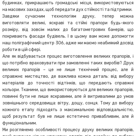
будинках, прикрашають громадські місця, використовуються
на масових заходах, щоб передати дух стійкості та підтримки.
Завдяки сучасним технологіям друку, тепер можна
виготовляти великі, яскраві та стійкі прапори будь-якого
розміру, від зовсім малих до багатометрових банерів, що
покривають фасади будівель. І в цьому вам може допомогти
наш поліграфічний центр 306, адже ми маємо неабиякий досвід
роботи в цій сфері.
Але як відбувається процес виготовлення великих прапорів, і
що потрібно враховувати при замовленні таких виробів? Друк
великих прапорів – це не лише технічний процес, але й
справжнє мистецтво, де важлива кожна деталь: від вибору
матеріалів до точності відтінків, що передають справжні
кольори. Тканини, що використовуються для великих прапорів,
повинні бути не лише яскравими, але й витривалими до умов
зовнішнього середовища: вітру, дощу, сонця. Тому до вибору
кожного етапу підходять з максимальною відповідальністю,
щоб результат був не лише естетично привабливим, але й
функціональним.
Ми розглянемо особливості процесу друку великих прапорів,