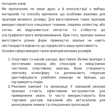
погодних умов.
Ми пропонуємо не лише друк, а й консультації з вибору
матеріалів та способу кріплення, що особливо важливо для
прапорів великого розміру. Для виготовлення таких прапорів
використовуються спеціальні тканини, зокрема поліестер або
сатин, які відрізняються легкістю та стійкістю до
ультрафіолетового випромінювання. Крім того, прапори можна
виготовити різних форм: прямокутні, овальні чи навіть
нестандартні варіанти, що підкреслять вашу креативність.
Основні сфери використання прапорів великих розмірів
Спортивні та масові заходи, фестивалі. Великі прапори з
логотипами команд або спонсорів є невід’ємною
частиною спортивних змагань. Вони створюють
святкову атмосферу та допомагають глядачам
ідентифікувати улюблені команди чи бренди, що
підтримують подію.
Рекламні кампанії та промоакції. У зовнішній рекламі
прапори стають ефективним інструментом для
привернення уваги. Їх часто використовують біля
торгових центрів, магазинів або автосалонів для
анонсування знижок та спеціальних пропозицій.