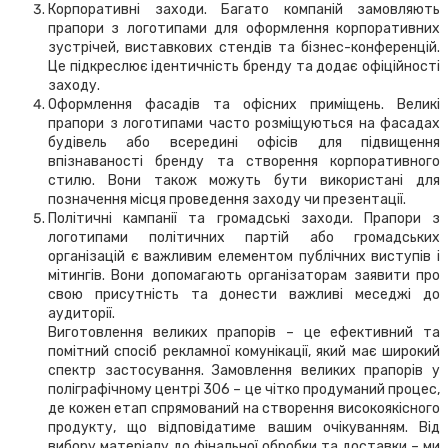
Корпоративні заходи. Багато компаній замовляють
прапори з логотипами для оформлення корпоративних
зустрічей, виставкових стендів та бізнес-конференцій.
Це підкреслює ідентичність бренду та додає офіційності
заходу.
Оформлення фасадів та офісних приміщень. Великі
прапори з логотипами часто розміщуються на фасадах
будівель або всередині офісів для підвищення
впізнаваності бренду та створення корпоративного
стилю. Вони також можуть бути використані для
позначення місця проведення заходу чи презентації.
Політичні кампанії та громадські заходи. Прапори з
логотипами політичних партій або громадських
організацій є важливим елементом публічних виступів і
мітингів. Вони допомагають організаторам заявити про
свою присутність та донести важливі меседжі до
аудиторії.
Виготовлення великих прапорів – це ефективний та
помітний спосіб рекламної комунікації, який має широкий
спектр застосування. Замовлення великих прапорів у
поліграфічному центрі 306 – це чітко продуманий процес,
де кожен етап спрямований на створення високоякісного
продукту, що відповідатиме вашим очікуванням. Від
вибору матеріалу до фінальної обробки та доставки – ми