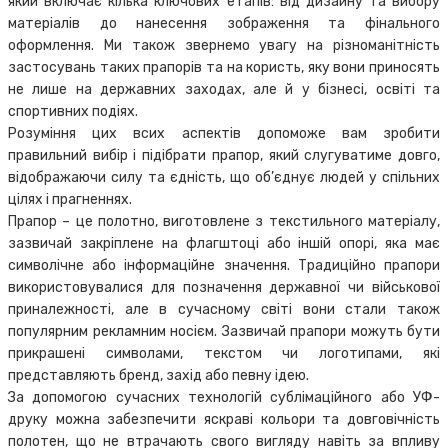
який включає кілька ключових етапів: від дизайну та вибору
матеріалів до нанесення зображення та фінального
оформлення. Ми також звернемо увагу на різноманітність
застосувань таких прапорів та на користь, яку вони приносять
не лише на державних заходах, але й у бізнесі, освіті та
спортивних подіях.
Розуміння цих всих аспектів допоможе вам зробити
правильний вибір і підібрати прапор, який слугуватиме довго,
відображаючи силу та єдність, що об’єднує людей у спільних
цілях і прагненнях.
Прапор – це полотно, виготовлене з текстильного матеріалу,
зазвичай закріплене на флагштоці або іншій опорі, яка має
символічне або інформаційне значення. Традиційно прапори
використовувалися для позначення державної чи військової
приналежності, але в сучасному світі вони стали також
популярним рекламним носієм. Зазвичай прапори можуть бути
прикрашені символами, текстом чи логотипами, які
представляють бренд, захід або певну ідею.
За допомогою сучасних технологій сублімаційного або УФ-
друку можна забезпечити яскраві кольори та довговічність
полотен, що не втрачають свого вигляду навіть за впливу