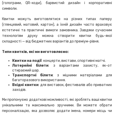
(голограми, QR-коди), барвистий дизайн і корпоративні
символи.
Квитки можуть виготовлятися на різних типах паперу
(глянцевий, матовий, картон), а їхній дизайн часто враховує
естетичні та практичні вимоги замовника. Завдяки сучасним
технологіям друку можна створити квитки будь-якої
складності — від бюджетних варіантів до преміум-рівня.
Типи квитків, які ми виготовляємо:
Квитки на події
: концерти, вистави, спортивні матчі.
Лотерейні білети
: з варіантами захисту, як-от
стираємий шар.
Транспортні білети
: з міцними матеріалами для
багаторазового використання.
Вхідні квитки
: для виставок, фестивалів або приватних
заходів.
Ми пропонуємо додаткові можливості, які зроблять ваші квитки
унікальними та максимально зручними. Ви можете обрати
персоналізацію, яка дозволяє додати імена, номери місць чи