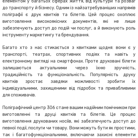
елементом у багатьох сферах життя, від культури та розваг
до транспорту й бізнесу. Одним із найзатребуваніших напрямів
поліграфії є друк квитків та білетів. Цей процес охоплює
виготовлення високоякісних документів, які не лише
забезпечують доступ до подій чи послуг, а й виконують роль
інструменту маркетингу та брендування.
Багато хто з нас стикається з квитками щодня: вони є у
транспорті, театрах, спортивних подіях та навіть у
електронному вигляді на смартфонах. Проте друковані білети
залишаються актуальними через їхню зручність,
традиційність та функціональність. Популярність друку
квитків зростає завдяки можливості зробити їх
індивідуальними, захищеними від підробок та привабливими
для споживачів.
Поліграфічний центр 306 стане вашим надійним помічником при
виготовленні та друці квитків та білетів. Це процес
виготовлення друкованих носіїв, які забезпечують доступ до
певної події, послуги чи товару. Вони можуть бути як простими,
так і багатофункціональними, включаючи захисні елементи