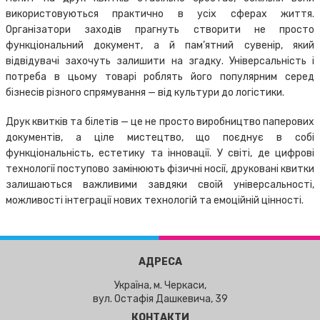
використовуються практично в усіх сферах життя.
Організатори заходів прагнуть створити не просто
функціональний документ, а й пам’ятний сувенір, який
відвідувачі захочуть залишити на згадку. Універсальність і
потреба в цьому товарі роблять його популярним серед
бізнесів різного спрямування — від культури до логістики.
Друк квитків та білетів — це не просто виробництво паперових
документів, а ціле мистецтво, що поєднує в собі
функціональність, естетику та інновації. У світі, де цифрові
технології поступово замінюють фізичні носії, друковані квитки
залишаються важливими завдяки своїй універсальності,
можливості інтеграції нових технологій та емоційній цінності.
АДРЕСА
Україна, м. Черкаси,
вул. Остафія Дашкевича, 39
КОНТАКТИ