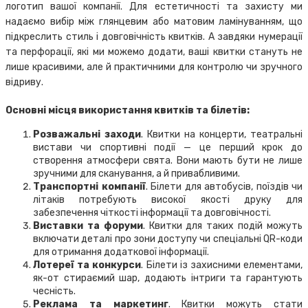
логотип вашої компанії. Для естетичності та захисту ми
надаємо вибір між глянцевим або матовим ламінуванням, що
підкреслить стиль і довговічність квитків. А завдяки нумерації
та перфорації, які ми можемо додати, ваші квитки стануть не
лише красивими, але й практичними для контролю чи зручного
відриву.
Основні місця використання квитків та білетів:
Розважальні заходи
. Квитки на концерти, театральні
вистави чи спортивні події — це перший крок до
створення атмосфери свята. Вони мають бути не лише
зручними для сканування, а й привабливими.
Транспортні компанії
. Білети для автобусів, поїздів чи
літаків потребують високої якості друку для
забезпечення чіткості інформації та довговічності.
Виставки та форуми
. Квитки для таких подій можуть
включати деталі про зони доступу чи спеціальні QR-коди
для отримання додаткової інформації.
Лотереї та конкурси
. Білети із захисними елементами,
як-от стираємий шар, додають інтриги та гарантують
чесність.
Реклама та маркетинг
. Квитки можуть стати