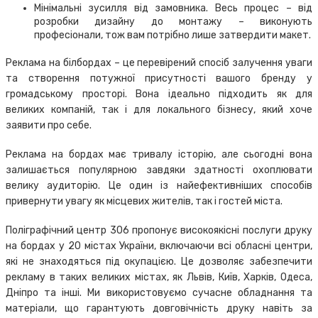
Мінімальні зусилля від замовника. Весь процес – від
розробки дизайну до монтажу – виконують
професіонали, тож вам потрібно лише затвердити макет.
Реклама на білбордах – це перевірений спосіб залучення уваги
та створення потужної присутності вашого бренду у
громадському просторі. Вона ідеально підходить як для
великих компаній, так і для локального бізнесу, який хоче
заявити про себе.
Реклама на бордах має тривалу історію, але сьогодні вона
залишається популярною завдяки здатності охоплювати
велику аудиторію. Це один із найефективніших способів
привернути увагу як місцевих жителів, так і гостей міста.
Поліграфічний центр 306 пропонує високоякісні послуги друку
на бордах у 20 містах України, включаючи всі обласні центри,
які не знаходяться під окупацією. Це дозволяє забезпечити
рекламу в таких великих містах, як Львів, Київ, Харків, Одеса,
Дніпро та інші. Ми використовуємо сучасне обладнання та
матеріали, що гарантують довговічність друку навіть за