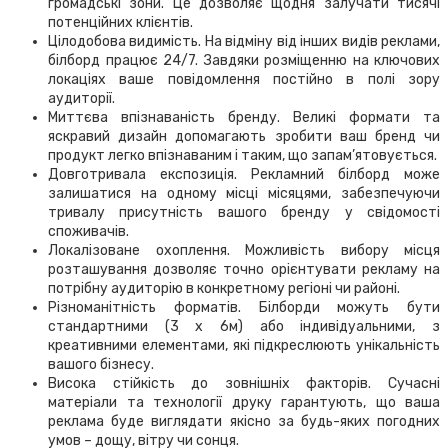
громадські зони. Це дозволяє щодня залучати тисячі
потенційних клієнтів.
Цілодобова видимість. На відміну від інших видів реклами,
білборд працює 24/7. Завдяки розміщенню на ключових
локаціях ваше повідомлення постійно в полі зору
аудиторії.
Миттєва впізнаваність бренду. Великі формати та
яскравий дизайн допомагають зробити ваш бренд чи
продукт легко впізнаваним і таким, що запам’ятовується.
Довготривала експозиція. Рекламний білборд може
залишатися на одному місці місяцями, забезпечуючи
тривалу присутність вашого бренду у свідомості
споживачів.
Локалізоване охоплення. Можливість вибору місця
розташування дозволяє точно орієнтувати рекламу на
потрібну аудиторію в конкретному регіоні чи районі.
Різноманітність форматів. Білборди можуть бути
стандартними (3 х 6м) або індивідуальними, з
креативними елементами, які підкреслюють унікальність
вашого бізнесу.
Висока стійкість до зовнішніх факторів. Сучасні
матеріали та технології друку гарантують, що ваша
реклама буде виглядати якісно за будь-яких погодних
умов – дощу, вітру чи сонця.