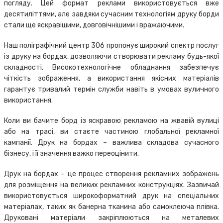
погляду. Цей формат реклами використовується вже
десятиліттями, але завдяки сучасним технологіям друку борди
стали ще яскравішими, довговічнішими і вражаючими.
Наш поліграфічний центр 306 пропонує широкий спектр послуг
із друку на бордах, дозволяючи створювати рекламу будь-якої
складності. Високотехнологічне обладнання забезпечує
чіткість зображення, а використання якісних матеріалів
гарантує тривалий термін служби навіть в умовах вуличного
використання.
Коли ви бачите борд із яскравою рекламою на жвавій вулиці
або на трасі, ви стаєте частиною глобальної рекламної
кампанії. Друк на бордах – важлива складова сучасного
бізнесу, і її значення важко переоцінити.
Друк на бордах – це процес створення рекламних зображень
для розміщення на великих рекламних конструкціях. Зазвичай
використовується широкоформатний друк на спеціальних
матеріалах, таких як банерна тканина або самоклеюча плівка.
Друковані матеріали закріплюються на металевих