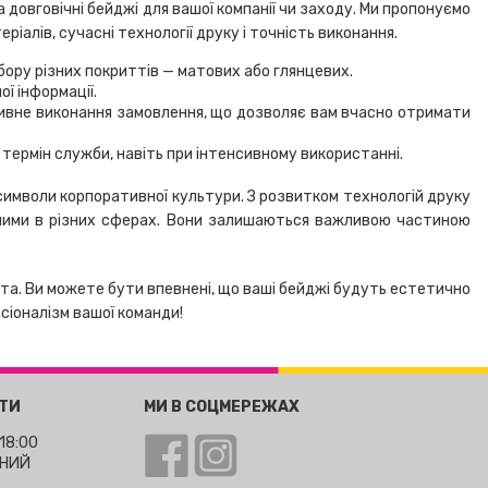
довговічні бейджі для вашої компанії чи заходу. Ми пропонуємо
ріалів, сучасні технології друку і точність виконання.
ибору різних покриттів — матових або глянцевих.
ї інформації.
тивне виконання замовлення, що дозволяє вам вчасно отримати
 термін служби, навіть при інтенсивному використанні.
символи корпоративної культури. З розвитком технологій друку
аними в різних сферах. Вони залишаються важливою частиною
та. Ви можете бути впевнені, що ваші бейджі будуть естетично
сіоналізм вашої команди!
ОТИ
МИ В СОЦМЕРЕЖАХ
 18:00
ДНИЙ