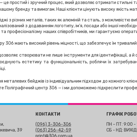
 це простий і зручний процес, який дозволяє отримати стильні та 
вашому бренду та вимогам. Наші клієнти цінують високу якість мате
йджі з різних металів, таких як алюміній та сталь, з можливістю в
лізований з додаванням логотипу, ім’я, посади або іншої необхідно
 та професіоналізму наших співробітників, ми гарантуємо опера
тру 306 мають високий рівень міцності, що забезпечує їм тривалий
озволяє створювати не лише інструменти для ідентифікації, а й 
поєднують естетику та функціональність, роблячи їх затребув
ці.
я металевих бейджів із індивідуальним підходом до кожного клієн
те Поліграфічний центр 306 — і ми допоможемо підкреслити профе
КОНТАКТИ
ГРАФІК РОБ
и,
(096) 3-306-306
ПН – ПТ: 9:00 -
кевича, 39
(063) 256-42-59
СБ - НД: ВИХІ
print@306.com.ua