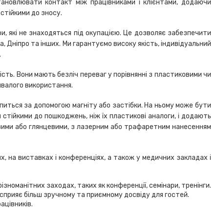
ановлювати контакт між працівниками і клієнтами, додаючи
стійкими до зносу.
и, які не знаходяться під окупацією. Це дозволяє забезпечити
са, Дніпро та інших. Ми гарантуємо високу якість, індивідуальний
.
сть. Вони мають безліч переваг у порівнянні з пластиковими чи
ивалого використання.
іпиться за допомогою магніту або застібки. На ньому може бути
ш стійкими до пошкоджень, ніж їх пластикові аналоги, і додають
овими або глянцевими, з лазерним або трафаретним нанесенням
 на виставках і конференціях, а також у медичних закладах і
зноманітних заходах, таких як конференції, семінари, тренінги.
сприяє більш зручному та приємному досвіду для гостей.
ацівників.