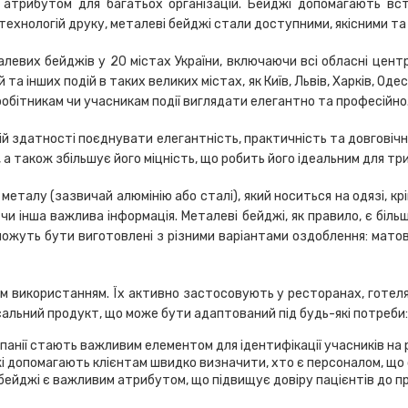
 атрибутом для багатьох організацій. Бейджі допомагають вст
ехнологій друку, металеві бейджі стали доступними, якісними та 
евих бейджів у 20 містах України, включаючи всі обласні центр
та інших подій в таких великих містах, як Київ, Львів, Харків, Оде
робітникам чи учасникам події виглядати елегантно та професійно
й здатності поєднувати елегантність, практичність та довговічні
а також збільшує його міцність, що робить його ідеальним для тр
металу (зазвичай алюмінію або сталі), який носиться на одязі, кр
ї чи інша важлива інформація. Металеві бейджі, як правило, є біль
 можуть бути виготовлені з різними варіантами оздоблення: мат
 використанням. Їх активно застосовують у ресторанах, готелях,
сальний продукт, що може бути адаптований під будь-які потреби:
анії стають важливим елементом для ідентифікації учасників на рі
 допомагають клієнтам швидко визначити, хто є персоналом, що 
бейджі є важливим атрибутом, що підвищує довіру пацієнтів до пр