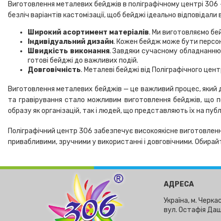
Виготовлення металевих бейджів в поліграфічному центрі 306 —
безліч варіантів кастомізації, щоб бейджі ідеально відповідали 
Широкий асортимент матеріалів
. Ми виготовляємо бе
Індивідуальний дизайн
. Кожен бейдж може бути персона
Швидкість виконання
. Завдяки сучасному обладнанню
готові бейджі до важливих подій.
Довговічність
. Металеві бейджі від Поліграфічного цен
Виготовлення металевих бейджів — це важливий процес, який д
та гравірування стало можливим виготовлення бейджів, що 
образу як організацій, так і людей, що представляють їх на публі
Поліграфічний центр 306 забезпечує високоякісне виготовленн
привабливими, зручними у використанні і довговічними. Обирай
АДРЕСА
Україна, м. Черкас
вул. Остафія Даш