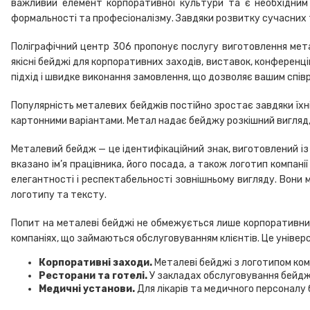
важливий елемент корпоративної культури та є необхідним
формальності та професіоналізму. Завдяки розвитку сучасних т
Поліграфічний центр 306 пропонує послугу виготовлення метал
якісні бейджі для корпоративних заходів, виставок, конференцій 
підхід і швидке виконання замовлення, що дозволяє вашим спів
Популярність металевих бейджів постійно зростає завдяки їхні
картонними варіантами. Метал надає бейджу розкішний вигляд, 
Металевий бейдж — це ідентифікаційний знак, виготовлений із 
вказано ім’я працівника, його посада, а також логотип компані
елегантності і респектабельності зовнішньому вигляду. Вони
логотипу та тексту.
Попит на металеві бейджі не обмежується лише корпоративним
компаніях, що займаються обслуговуванням клієнтів. Це універ
Корпоративні заходи.
Металеві бейджі з логотипом комп
Ресторани та готелі.
У закладах обслуговування бейджі
Медичні установи.
Для лікарів та медичного персоналу 