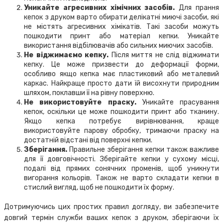
Уникайте агресивних хімічних засобів.
Для прання
кепок з друком варто обирати делікатні миючі засоби, які
не містять агресивних хімікатів. Такі засоби можуть
пошкодити принт або матеріал кепки. Уникайте
використання відбілювачів або сильних миючих засобів.
Не віджимаємо кепку.
Після миття не слід віджимати
кепку. Це може призвести до деформації форми,
особливо якщо кепка має пластиковий або металевий
каркас. Найкраще просто дати їй висохнути природним
шляхом, поклавши її на рівну поверхню.
Не використовуйте праску.
Уникайте прасування
кепок, оскільки це може пошкодити принт або тканину.
Якщо кепка потребує вирівнювання, краще
використовуйте парову обробку, тримаючи праску на
достатній відстані від поверхні кепки.
Зберігання.
Правильне зберігання кепки також важливе
для її довговічності. Зберігайте кепки у сухому місці,
подалі від прямих сонячних променів, щоб уникнути
вигорання кольорів. Також не варто складати кепки в
стислий вигляд, щоб не пошкодити їх форму.
Дотримуючись цих простих правил догляду, ви забезпечите
довгий термін служби ваших кепок з друком, зберігаючи їх