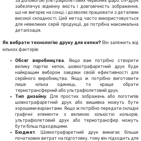
за допомогою ультрафіолетових червоних фарб. UV-друк
забезпечує відмінну якість і довговічність зображення,
що не вигоряє на сонці, і дозволяє працювати з деталями
високої складності. Цей метод часто використовується
для невеликих серій продукції, де потрібна максимальна
деталізація.
Як вибрати технологію друку для кепки?
Він залежить від
кількох факторів:
Обсяг виробництва
. Якщо вам потрібно створити
велику партію кепок, шовкотрафаретний друк буде
найкращим вибором завдяки своїй ефективності для
серійного виробництва. Якщо ж потрібно виготовити
лише кілька одиниць, то краще обрати
термотрансферний або ультрафіолетовий друк.
Тип дизайну
. Для простих зображень або логотипів
шовкотрафаретний друк або вишивка можуть бути
хорошими варіантами. Якщо ж потрібно передати складні
графічні елементи з великою кількістю кольорів,
ультрафіолетовий друк або термотрансфер можуть
бути більш підходящими.
Бюджет
. Шовкотрафаретний друк вимагає більше
початкових витрат на підготовку, тому він підходить для