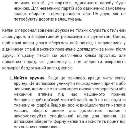
великих партій, де вартість одиничного виробу буде
нижчою. Для невеликих партій або одиничних замовлень
краще обирати термотрансфер або UV-друк, які не
потребують дорогих налаштувань.
Кепки з персоналізованим друком не тільки служать стильним
аксесуаром, а й ефективним рекламним інструментом. Однак,
щоб ваші кепки довго зберігали свій вигляд і залишалися у
відмінному стані, важливо правильно доглядати за ними після
друку. У цьому тексті ми розглянемо кілька простих, але
важливих порад, які допоможуть вам зберегти яскравість
кольорів і бездоганний вигляд кепок.
Мийте вручну.
Якщо це можливо, краще мити кепку
вручну. Це допоможе уникнути пошкодження принта або
вишивки, що може статися через високі температури або
механічні впливи під час машинного прання.
Використовуйте м’який миючий засіб, щоб не пошкодити
тканину чи фарби. Якщо ви все ж вирішили прати кепку в
машині, оберіть режим для делікатних тканин і
використовуйте спеціальний мішок для прання. Це
допоможе зберегти форму кепки та захистить принт від
механічних пошкоджень.