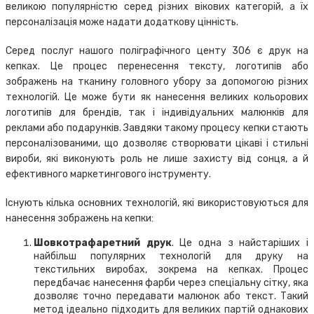
великою популярністю серед різних вікових категорій, а їх
персоналізація може надати додаткову цінність.
Серед послуг нашого поліграфічного центу 306 є друк на
кепках. Це процес перенесення тексту, логотипів або
зображень на тканину головного убору за допомогою різних
технологій. Це може бути як нанесення великих кольорових
логотипів для брендів, так і індивідуальних малюнків для
реклами або подарунків. Завдяки такому процесу кепки стають
персоналізованими, що дозволяє створювати цікаві і стильні
вироби, які виконують роль не лише захисту від сонця, а й
ефективного маркетингового інструменту.
Існують кілька основних технологій, які використовуються для
нанесення зображень на кепки:
Шовкотрафаретний друк
. Це одна з найстаріших і
найбільш популярних технологій для друку на
текстильних виробах, зокрема на кепках. Процес
передбачає нанесення фарби через спеціальну сітку, яка
дозволяє точно передавати малюнок або текст. Такий
метод ідеально підходить для великих партій однакових