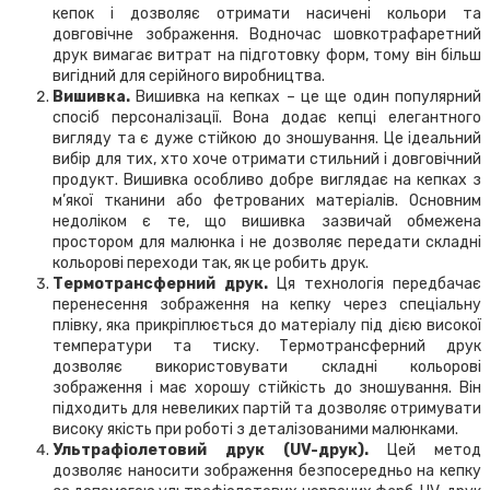
кепок і дозволяє отримати насичені кольори та
довговічне зображення. Водночас шовкотрафаретний
друк вимагає витрат на підготовку форм, тому він більш
вигідний для серійного виробництва.
Вишивка.
Вишивка на кепках – це ще один популярний
спосіб персоналізації. Вона додає кепці елегантного
вигляду та є дуже стійкою до зношування. Це ідеальний
вибір для тих, хто хоче отримати стильний і довговічний
продукт. Вишивка особливо добре виглядає на кепках з
м’якої тканини або фетрованих матеріалів. Основним
недоліком є те, що вишивка зазвичай обмежена
простором для малюнка і не дозволяє передати складні
кольорові переходи так, як це робить друк.
Термотрансферний друк.
Ця технологія передбачає
перенесення зображення на кепку через спеціальну
плівку, яка прикріплюється до матеріалу під дією високої
температури та тиску. Термотрансферний друк
дозволяє використовувати складні кольорові
зображення і має хорошу стійкість до зношування. Він
підходить для невеликих партій та дозволяє отримувати
високу якість при роботі з деталізованими малюнками.
Ультрафіолетовий друк (UV-друк).
Цей метод
дозволяє наносити зображення безпосередньо на кепку