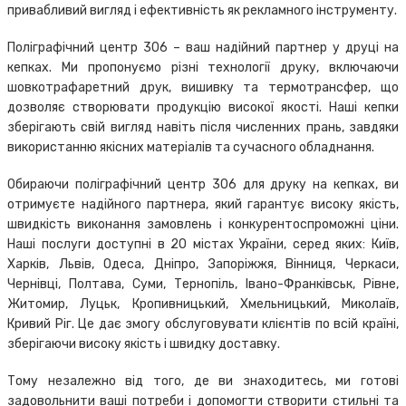
привабливий вигляд і ефективність як рекламного інструменту.
Поліграфічний центр 306 – ваш надійний партнер у друці на
кепках. Ми пропонуємо різні технології друку, включаючи
шовкотрафаретний друк, вишивку та термотрансфер, що
дозволяє створювати продукцію високої якості. Наші кепки
зберігають свій вигляд навіть після численних прань, завдяки
використанню якісних матеріалів та сучасного обладнання.
Обираючи поліграфічний центр 306 для друку на кепках, ви
отримуєте надійного партнера, який гарантує високу якість,
швидкість виконання замовлень і конкурентоспроможні ціни.
Наші послуги доступні в 20 містах України, серед яких: Київ,
Харків, Львів, Одеса, Дніпро, Запоріжжя, Вінниця, Черкаси,
Чернівці, Полтава, Суми, Тернопіль, Івано-Франківськ, Рівне,
Житомир, Луцьк, Кропивницький, Хмельницький, Миколаїв,
Кривий Ріг. Це дає змогу обслуговувати клієнтів по всій країні,
зберігаючи високу якість і швидку доставку.
Тому незалежно від того, де ви знаходитесь, ми готові
задовольнити ваші потреби і допомогти створити стильні та