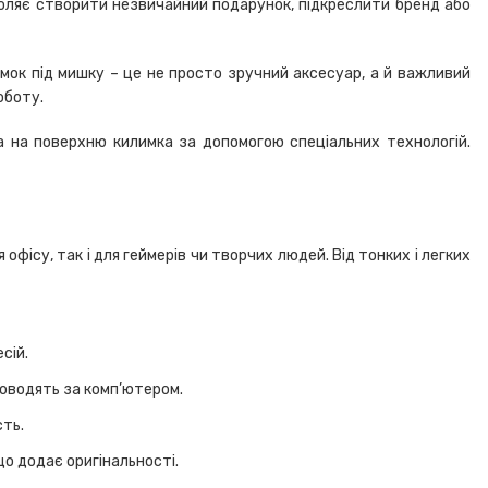
зволяє створити незвичайний подарунок, підкреслити бренд або
мок під мишку – це не просто зручний аксесуар, а й важливий
оботу.
а на поверхню килимка за допомогою спеціальних технологій.
офісу, так і для геймерів чи творчих людей. Від тонких і легких
есій.
роводять за комп’ютером.
сть.
що додає оригінальності.