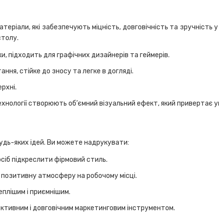
теріали, які забезпечують міцність, довговічність та зручність 
столу.
, підходить для графічних дизайнерів та геймерів.
ання, стійке до зносу та легке в догляді.
ерхні.
технології створюють об’ємний візуальний ефект, який привертає у
будь-яких ідей. Ви можете надрукувати:
осіб підкреслити фірмовий стиль.
 позитивну атмосферу на робочому місці.
еплішим і приємнішим.
фективним і довговічним маркетинговим інструментом.