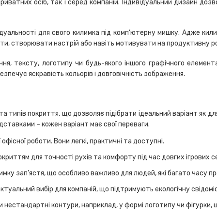
риватних осіб, так і серед компаній. Індивідуальний дизайн до
дуальності для свого килимка під комп’ютерну мишку. Адже кили
ти, створювати настрій або навіть мотивувати на продуктивну р
ня, тексту, логотипу чи будь-якого іншого графічного елемент
езпечує яскравість кольорів і довговічність зображення.
 типів покриття, що дозволяє підібрати ідеальний варіант як для 
дставками – кожен варіант має свої переваги.
 офісної роботи. Вони легкі, практичні та доступні.
окриттям для точності рухів та комфорту під час довгих ігрових с
мку зап’ястя, що особливо важливо для людей, які багато часу п
актуальний вибір для компаній, що підтримують екологічну свідомі
 нестандартні контури, наприклад, у формі логотипу чи фігурки, 