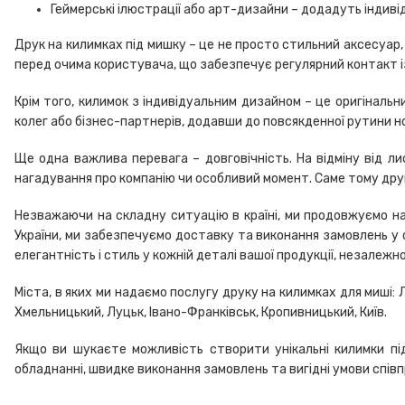
Геймерські ілюстрації або арт-дизайни – додадуть індиві
Друк на килимках під мишку – це не просто стильний аксесуар,
перед очима користувача, що забезпечує регулярний контакт 
Крім того, килимок з індивідуальним дизайном – це оригінальн
колег або бізнес-партнерів, додавши до повсякденної рутини н
Ще одна важлива перевага – довговічність. На відміну від лис
нагадування про компанію чи особливий момент. Саме тому друк 
Незважаючи на складну ситуацію в країні, ми продовжуємо на
України, ми забезпечуємо доставку та виконання замовлень у 
елегантність і стиль у кожній деталі вашої продукції, незалежн
Міста, в яких ми надаємо послугу друку на килимках для миші: Ль
Хмельницький, Луцьк, Івано-Франківськ, Кропивницький, Київ.
Якщо ви шукаєте можливість створити унікальні килимки пі
обладнанні, швидке виконання замовлень та вигідні умови співп