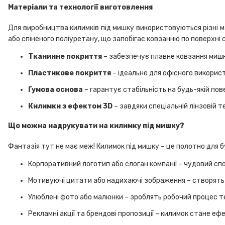
Матеріали та технології виготовлення
Для виробництва килимків під мишку використовуються різні ма
або спіненого поліуретану, що запобігає ковзанню по поверхні 
Тканинне покриття
– забезпечує плавне ковзання мишки
Пластикове покриття
– ідеальне для офісного використ
Гумова основа
– гарантує стабільність на будь-якій пов
Килимки з ефектом 3D
– завдяки спеціальній лінзовій 
Що можна надрукувати на килимку під мишку?
Фантазія тут не має меж! Килимок під мишку – це полотно для 
Корпоративний логотип або слоган компанії – чудовий сп
Мотивуючі цитати або надихаючі зображення – створять
Улюблені фото або малюнки – зроблять робочий процес т
Рекламні акції та брендові пропозиції – килимок стане е