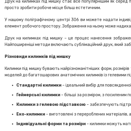
Друк на килимках під мишку стає все популярнішим як серед п
просто зробити робоче місце більш естетичним.
У нашому поліграфічному центрі 306 ви можете надати індиві
елемент робочого простору. Зображення на ньому може надиха
Друк на килимках під мишку – це процес нанесення зображен
Найпоширеніші методи включають сублімаційний друк, який заб
Різновиди килимків під мишку
Килимки під мишку бувають найрізноманітніших форм, розмірів та
моделей до багатошарових анатомічних килимків із гелевими пі
Стандартні килимки
– ідеальний вибір для повсякденної
Геймерські килимки
– більші за розміром, з посиленим п
Килимки з гелевою підставкою
– забезпечують підтри
Еко-килимки
– виготовлені з перероблених матеріалів, 
Індивідуальні форми та розміри
– килимки можуть мати