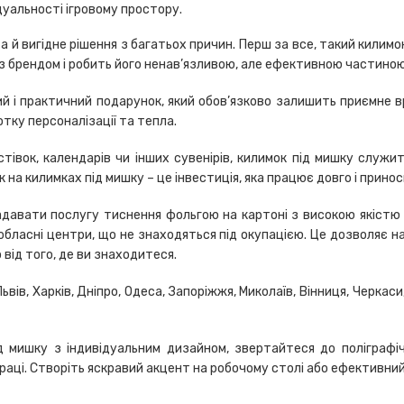
дуальності ігровому простору.
 а й вигідне рішення з багатьох причин. Перш за все, такий килим
із брендом і робить його ненав’язливою, але ефективною частино
ий і практичний подарунок, який обов’язково залишить приємне вр
отку персоналізації та тепла.
тівок, календарів чи інших сувенірів, килимок під мишку служить
на килимках під мишку – це інвестиція, яка працює довго і прино
давати послугу тиснення фольгою на картоні з високою якістю 
обласні центри, що не знаходяться під окупацією. Це дозволяє 
о від того, де ви знаходитеся.
вів, Харків, Дніпро, Одеса, Запоріжжя, Миколаїв, Вінниця, Черкаси
д мишку з індивідуальним дизайном, звертайтеся до поліграфі
раці. Створіть яскравий акцент на робочому столі або ефективний