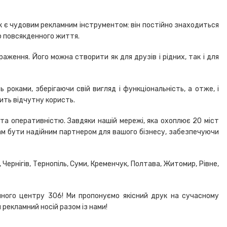
ок є чудовим рекламним інструментом: він постійно знаходиться
ю повсякденного життя.
аження. Його можна створити як для друзів і рідних, так і для
 роками, зберігаючи свій вигляд і функціональність, а отже, і
сить відчутну користь.
та оперативністю. Завдяки нашій мережі, яка охоплює 20 міст
нам бути надійним партнером для вашого бізнесу, забезпечуючи
, Чернігів, Тернопіль, Суми, Кременчук, Полтава, Житомир, Рівне,
чного центру 306! Ми пропонуємо якісний друк на сучасному
 рекламний носій разом із нами!