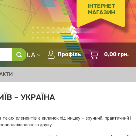
ІНТЕРНЕТ
МАГАЗИН
UA
Профіль
0,00
грн.
АКТИ
ЇВ – УКРАЇНА
 таких елементів є килимок під мишку – зручний, практичний і
 персоналізованого друку.