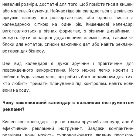
невеликі розміри, достатні для того, щоб поміститися в кишені
або маленькій сумочці. Найчастіше він складається з декількох
аркушів паперу, що розгортаються, або одного листа з
календарною сіткою на один рік. Кишенькові календарі
виготовляються в різних форматах, з різними дизайнами, і
можуть бути оснащені додатковими елементами, такими як
блоки для нотаток, списки важливих дат або навіть рекламні
вставки для бізнесу.
Цей вид календаря є дуже зручним і практичним для
повсякденного використання. Його можна легко носити з
собою в будь-якому місці, що робить його незамінним для тих,
хто любить тримати планування під контролем, навіть коли
вони на ходу.
Чому кишеньковий календар є важливим інструментом
реклами?
Кишенькові календарі – це не тільки зручний аксесуар, але й
ефективний рекламний інструмент. Завдяки компактним
розмірам, вони можуть супроводжувати людину протягом