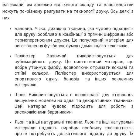
матеріали, які залежно від їхнього складу та властивостей
можуть по-різному реагувати на технології друку. Ось деякі з
них:
Бавовна. М’яка, дихаюча тканина, яка чудово підходить
для друку, особливо в комбінації з прямим цифровим або
термопереносним друком. Це популярний матеріал для
виготовлення футболок, сумок і домашнього текстилю.
Поліестер. Зазвичай використовується для
сублімаційного друку. Це синтетичний матеріал, що
добре утримує фарбу, дозволяючи отримати яскраві та
стійкі кольори. Поліестер використовується для
спортивного одягу, банерів та інших рекламних
матеріалів.
Шовк. Використовується в шовкографії для створення
вишуканих моделей на одязі та декоративних тканинах.
Цей матеріал чудово підходить для роботи з
високоякісними барвниками.
Льон та інші натуральні тканини. Льон та інші натуральні
матеріали надають виробам особливу елегантність,
проте потребують делікатнішого підходу до друку. Їх