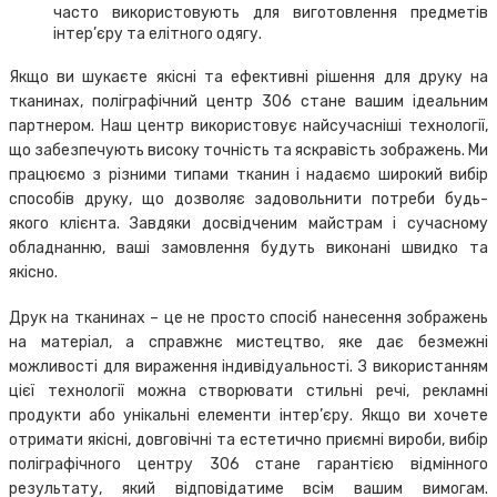
часто використовують для виготовлення предметів
інтер’єру та елітного одягу.
Якщо ви шукаєте якісні та ефективні рішення для друку на
тканинах, поліграфічний центр 306 стане вашим ідеальним
партнером. Наш центр використовує найсучасніші технології,
що забезпечують високу точність та яскравість зображень. Ми
працюємо з різними типами тканин і надаємо широкий вибір
способів друку, що дозволяє задовольнити потреби будь-
якого клієнта. Завдяки досвідченим майстрам і сучасному
обладнанню, ваші замовлення будуть виконані швидко та
якісно.
Друк на тканинах – це не просто спосіб нанесення зображень
на матеріал, а справжнє мистецтво, яке дає безмежні
можливості для вираження індивідуальності. З використанням
цієї технології можна створювати стильні речі, рекламні
продукти або унікальні елементи інтер’єру. Якщо ви хочете
отримати якісні, довговічні та естетично приємні вироби, вибір
поліграфічного центру 306 стане гарантією відмінного
результату, який відповідатиме всім вашим вимогам.