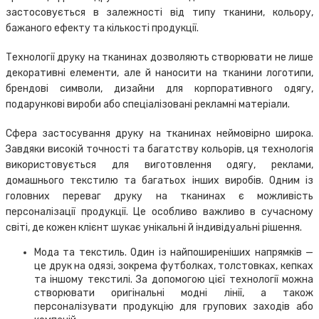
застосовується в залежності від типу тканини, кольору,
бажаного ефекту та кількості продукції.
Технології друку на тканинах дозволяють створювати не лише
декоративні елементи, але й наносити на тканини логотипи,
брендові символи, дизайни для корпоративного одягу,
подарункові вироби або спеціалізовані рекламні матеріали.
Сфера застосування друку на тканинах неймовірно широка.
Завдяки високій точності та багатству кольорів, ця технологія
використовується для виготовлення одягу, реклами,
домашнього текстилю та багатьох інших виробів. Одним із
головних переваг друку на тканинах є можливість
персоналізації продукції. Це особливо важливо в сучасному
світі, де кожен клієнт шукає унікальні й індивідуальні рішення.
Мода та текстиль. Один із найпоширеніших напрямків —
це друк на одязі, зокрема футболках, толстовках, кепках
та іншому текстилі. За допомогою цієї технології можна
створювати оригінальні модні лінії, а також
персоналізувати продукцію для групових заходів або