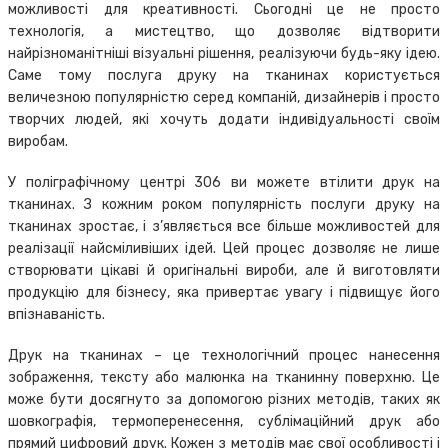
можливості для креативності. Сьогодні це не просто
технологія, а мистецтво, що дозволяє відтворити
найрізноманітніші візуальні рішення, реалізуючи будь-яку ідею.
Саме тому послуга друку на тканинах користується
величезною популярністю серед компаній, дизайнерів і просто
творчих людей, які хочуть додати індивідуальності своїм
виробам.
У поліграфічному центрі 306 ви можете втілити друк на
тканинах. З кожним роком популярність послуги друку на
тканинах зростає, і з’являється все більше можливостей для
реалізації найсміливіших ідей. Цей процес дозволяє не лише
створювати цікаві й оригінальні вироби, але й виготовляти
продукцію для бізнесу, яка привертає увагу і підвищує його
впізнаваність.
Друк на тканинах – це технологічний процес нанесення
зображення, тексту або малюнка на тканинну поверхню. Це
може бути досягнуто за допомогою різних методів, таких як
шовкографія, термоперенесення, сублімаційний друк або
прямий цифровий друк. Кожен з методів має свої особливості і