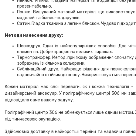
Нейлон. М’який, гладкий матеріал із водовідштовхув
презентабельно.
Понже. Вишуканий матовий матеріал, що використовуєт
моделей та бізнес-подарунків.
Сатин. Гладка тканина з легким блиском. Чудово підходит
Методи нанесення друку:
Шовкодрук. Один із найпопулярніших способів. Дає чіт
елементів. Добре працює на великих тиражах.
Термотрансфер. Метод, при якому зображення спочатку др
зображень із кількома кольорами.
Сублімаційний друк. Найкраще рішення для повноколір
надзвичайно стійким до зносу. Використовується перева
Кожен матеріал має свої переваги, як і кожна технологія –
дизайнерський аксесуар. У поліграфічному центрі 306 ми з
відповідала саме вашому задуму.
Поліграфічний центр 306 не обмежується лише одним містом. Х
під тимчасовою окупацією.
Здійснюємо доставку в найкоротші терміни та надаючи повноцін