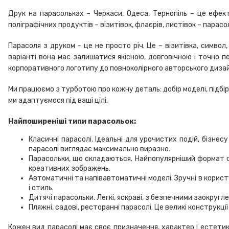
Друк на парасольках – Черкаси, Одеса, Тернопіль – це ефек
поліграфічних продуктів – візитівок, флаєрів, листівок – пар
Парасоля з друком – це не просто річ. Це – візитівка, симв
варіанті вона має залишатися якісною, довговічною і точно 
корпоративного логотипу до повноколірного авторського диза
Ми працюємо з турботою про кожну деталь: добір моделі, підбір
ми адаптуємося під ваші цілі.
Найпоширеніші типи парасольок:
Класичні парасолі. Ідеальні для урочистих подій, бізне
парасолі виглядає максимально виразно.
Парасольки, що складаються. Найпопулярніший формат сер
креативних зображень.
Автоматичні та напівавтоматичні моделі. Зручні в корис
і стиль.
Дитячі парасольки. Легкі, яскраві, з безпечними заокругл
Пляжні, садові, ресторанні парасолі. Це великі конструкці
Кожен вид парасолі має своє призначення, характер і естети