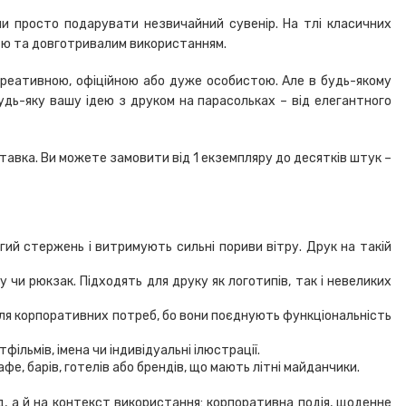
чи просто подарувати незвичайний сувенір. На тлі класичних
істю та довготривалим використанням.
 креативною, офіційною або дуже особистою. Але в будь-якому
удь-яку вашу ідею з друком на парасольках – від елегантного
ставка. Ви можете замовити від 1 екземпляру до десятків штук –
вгий стержень і витримують сильні пориви вітру. Друк на такій
чи рюкзак. Підходять для друку як логотипів, так і невеликих
для корпоративних потреб, бо вони поєднують функціональність
ільмів, імена чи індивідуальні ілюстрації.
фе, барів, готелів або брендів, що мають літні майданчики.
, а й на контекст використання: корпоративна подія, щоденне