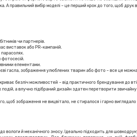
а. А правильний вибір моделі – це перший крок до того, щоб друк
ітників чи партнерів.
час виставок або PR-кампаній.
х парасолях.
я фотосесій.
тивними елементами.
тєві гасла, зображення улюблених тварин або фото – все це можна
дкриває безліч можливостей – від практичного брендування до втіл
тих подій, а влучно підібраний дизайн здатен перетворити звичайну
го, щоб зображення не вицвітало, не стиралося і гарно виглядал
й до вологи й механічного зносу. Ідеально підходить для шовкодр