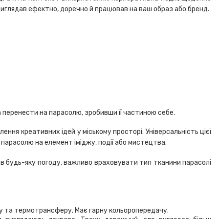
 виглядав ефектно, доречно й працював на ваш образ або бренд.
 перенести на парасолю, зробивши її частиною себе.
ення креативних ідей у міському просторі. Універсальність цієї
 парасолю на елемент іміджу, події або мистецтва.
о в будь-яку погоду, важливо враховувати тип тканини парасолі
уку та термотрансферу. Має гарну кольоропередачу.