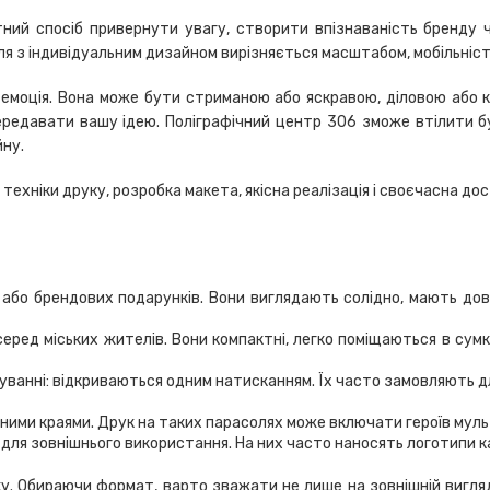
тний спосіб привернути увагу, створити впізнаваність бренду 
асоля з індивідуальним дизайном вирізняється масштабом, мобільн
ол, емоція. Вона може бути стриманою або яскравою, діловою або
передавати вашу ідею. Поліграфічний центр 306 зможе втілити б
йну.
 техніки друку, розробка макета, якісна реалізація і своєчасна до
су або брендових подарунків. Вони виглядають солідно, мають до
ед міських жителів. Вони компактні, легко поміщаються в сумку 
туванні: відкриваються одним натисканням. Їх часто замовляють 
еними краями. Друк на таких парасолях може включати героїв мультф
ї для зовнішнього використання. На них часто наносять логотипи ка
ку. Обираючи формат, варто зважати не лише на зовнішній вигляд