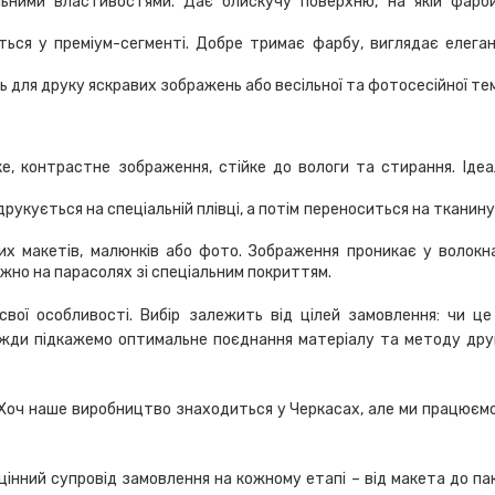
альними властивостями. Дає блискучу поверхню, на якій фарб
ься у преміум-сегменті. Добре тримає фарбу, виглядає елега
ь для друку яскравих зображень або весільної та фотосесійної те
ке, контрастне зображення, стійке до вологи та стирання. Іде
укується на спеціальній плівці, а потім переноситься на тканин
них макетів, малюнків або фото. Зображення проникає у волок
жно на парасолях зі спеціальним покриттям.
 свої особливості. Вибір залежить від цілей замовлення: чи це
авжди підкажемо оптимальне поєднання матеріалу та методу дру
оч наше виробництво знаходиться у Черкасах, але ми працюємо по
ний супровід замовлення на кожному етапі – від макета до пакув