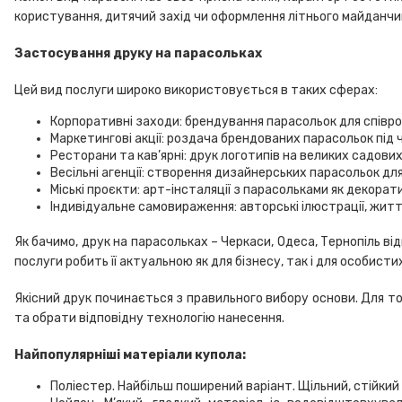
користування, дитячий захід чи оформлення літнього майданчик
Застосування друку на парасольках
Цей вид послуги широко використовується в таких сферах:
Корпоративні заходи: брендування парасольок для співроб
Маркетингові акції: роздача брендованих парасольок під 
Ресторани та кав’ярні: друк логотипів на великих садови
Весільні агенції: створення дизайнерських парасольок дл
Міські проєкти: арт-інсталяції з парасольками як декора
Індивідуальне самовираження: авторські ілюстрації, жит
Як бачимо, друк на парасольках – Черкаси, Одеса, Тернопіль ві
послуги робить її актуальною як для бізнесу, так і для особис
Якісний друк починається з правильного вибору основи. Для то
та обрати відповідну технологію нанесення.
Найпопулярніші матеріали купола:
Поліестер. Найбільш поширений варіант. Щільний, стійки