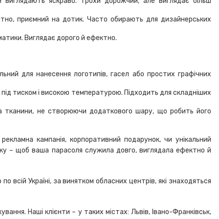
и виглядають яскраво. Трохи дорожчий, але виглядає більш
нтно, приємний на дотик. Часто обирають для дизайнерських
матики. Виглядає дорого й ефектно.
альний для нанесення логотипів, гасел або простих графічних
у під тиском і високою температурою. Підходить для складніших
на тканини, не створюючи додаткового шару, що робить його
 рекламна кампанія, корпоративний подарунок, чи унікальний
ку – щоб ваша парасоля служила довго, виглядала ефектно й
 всій Україні, за винятком обласних центрів, які знаходяться
ання. Наші клієнти – у таких містах: Львів, Івано-Франківськ,