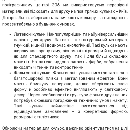
поліграфічному центрі 306 ми використовуємо перевірені
матеріали, які підходять для друку на повітряних кульках – Київ,
Дніпро, Львів, зберігають насиченість кольору та виглядають
презентабельно в будь-яких умовах.
Латексні кульки. Найпопулярніший та найуніверсальніший
варіант для друку. Латекс – це натуральний матеріал,
гнучкий, міцний і водночас екологічний. Такі кульки мають
широку кольорову гаму, різноманітні розміри й підходять
як для стандартного друку, так і для більш складних
макетів. На латекс чудово лягають фарби, зображення
виходять чіткими та контрастними.
Фольговані кульки. Фольговані кульки виготовляються з
багатошарової плівки з металізованим ефектом. Вони
мають блискучу поверхню, довше зберігають свою
форму й особливо ефектно виглядають у святковому
декорі. Через особливості структури фольги друк на них
потребує окремого погодження технічних умов і макету.
Такі кульки найчастіше виготовляються під
індивідуальне замовлення – з конкретною формою,
розміром і стилістикою.
Обираючи матеріал для кульок, важливо орієнтуватися на цілі