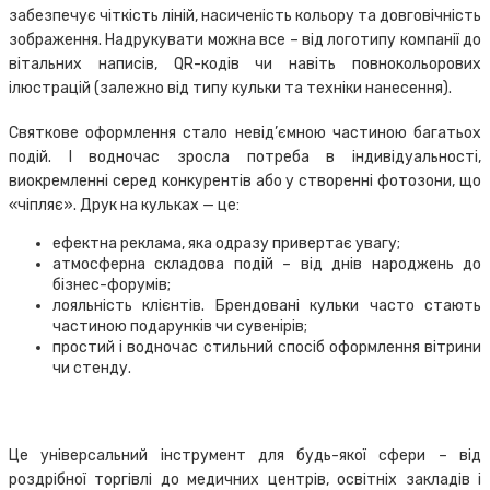
забезпечує чіткість ліній, насиченість кольору та довговічність
зображення. Надрукувати можна все – від логотипу компанії до
вітальних написів, QR-кодів чи навіть повнокольорових
ілюстрацій (залежно від типу кульки та техніки нанесення).
Святкове оформлення стало невід’ємною частиною багатьох
подій. І водночас зросла потреба в індивідуальності,
виокремленні серед конкурентів або у створенні фотозони, що
«чіпляє». Друк на кульках — це:
ефектна реклама, яка одразу привертає увагу;
атмосферна складова подій – від днів народжень до
бізнес-форумів;
лояльність клієнтів. Брендовані кульки часто стають
частиною подарунків чи сувенірів;
простий і водночас стильний спосіб оформлення вітрини
чи стенду.
Це універсальний інструмент для будь-якої сфери – від
роздрібної торгівлі до медичних центрів, освітніх закладів і