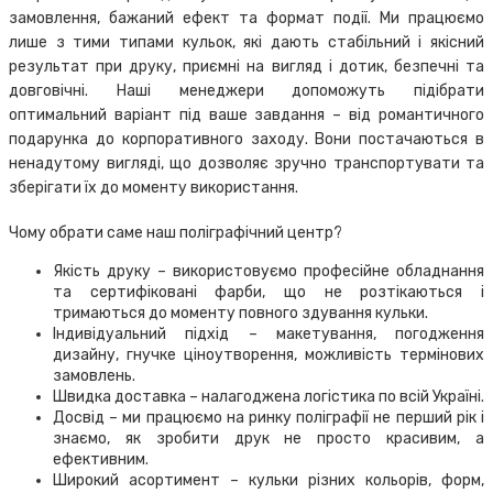
замовлення, бажаний ефект та формат події. Ми працюємо
лише з тими типами кульок, які дають стабільний і якісний
результат при друку, приємні на вигляд і дотик, безпечні та
довговічні. Наші менеджери допоможуть підібрати
оптимальний варіант під ваше завдання – від романтичного
подарунка до корпоративного заходу. Вони постачаються в
ненадутому вигляді, що дозволяє зручно транспортувати та
зберігати їх до моменту використання.
Чому обрати саме наш поліграфічний центр?
Якість друку – використовуємо професійне обладнання
та сертифіковані фарби, що не розтікаються і
тримаються до моменту повного здування кульки.
Індивідуальний підхід – макетування, погодження
дизайну, гнучке ціноутворення, можливість термінових
замовлень.
Швидка доставка – налагоджена логістика по всій Україні.
Досвід – ми працюємо на ринку поліграфії не перший рік і
знаємо, як зробити друк не просто красивим, а
ефективним.
Широкий асортимент – кульки різних кольорів, форм,