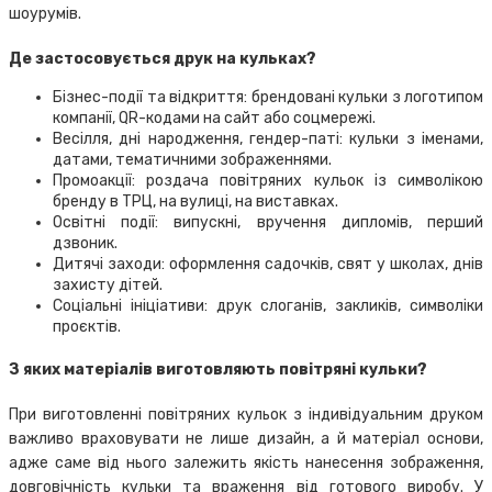
шоурумів.
Де застосовується друк на кульках?
Бізнес-події та відкриття: брендовані кульки з логотипом
компанії, QR-кодами на сайт або соцмережі.
Весілля, дні народження, гендер-паті: кульки з іменами,
датами, тематичними зображеннями.
Промоакції: роздача повітряних кульок із символікою
бренду в ТРЦ, на вулиці, на виставках.
Освітні події: випускні, вручення дипломів, перший
дзвоник.
Дитячі заходи: оформлення садочків, свят у школах, днів
захисту дітей.
Соціальні ініціативи: друк слоганів, закликів, символіки
проєктів.
З яких матеріалів виготовляють повітряні кульки?
При виготовленні повітряних кульок з індивідуальним друком
важливо враховувати не лише дизайн, а й матеріал основи,
адже саме від нього залежить якість нанесення зображення,
довговічність кульки та враження від готового виробу. У