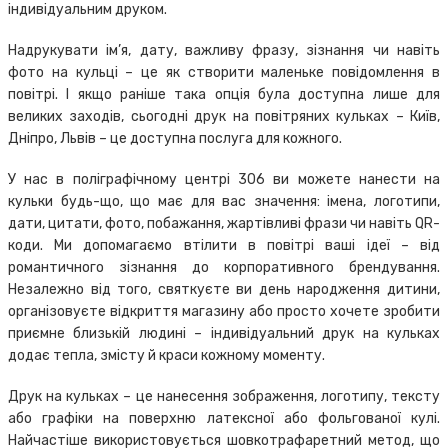
індивідуальним друком.
Надрукувати ім’я, дату, важливу фразу, зізнання чи навіть
фото на кульці – це як створити маленьке повідомлення в
повітрі. І якщо раніше така опція була доступна лише для
великих заходів, сьогодні друк на повітряних кульках – Київ,
Дніпро, Львів – це доступна послуга для кожного.
У нас в поліграфічному центрі 306 ви можете нанести на
кульки будь-що, що має для вас значення: імена, логотипи,
дати, цитати, фото, побажання, жартівливі фрази чи навіть QR-
коди. Ми допомагаємо втілити в повітрі ваші ідеї – від
романтичного зізнання до корпоративного брендування.
Незалежно від того, святкуєте ви день народження дитини,
організовуєте відкриття магазину або просто хочете зробити
приємне близькій людині – індивідуальний друк на кульках
додає тепла, змісту й краси кожному моменту.
Друк на кульках – це нанесення зображення, логотипу, тексту
або графіки на поверхню латексної або фольгованої кулі.
Найчастіше використовується шовкотрафаретний метод, що