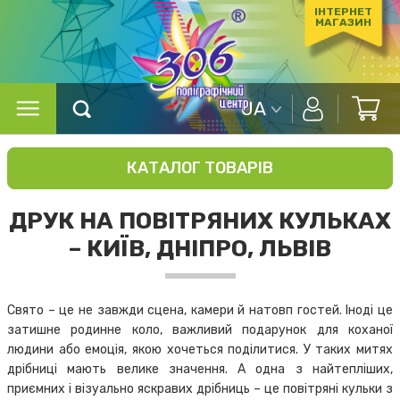
ІНТЕРНЕТ
МАГАЗИН
UA
КАТАЛОГ ТОВАРІВ
ДРУК НА ПОВІТРЯНИХ КУЛЬКАХ
– КИЇВ, ДНІПРО, ЛЬВІВ
Свято – це не завжди сцена, камери й натовп гостей. Іноді це
затишне родинне коло, важливий подарунок для коханої
людини або емоція, якою хочеться поділитися. У таких митях
дрібниці мають велике значення. А одна з найтепліших,
приємних і візуально яскравих дрібниць – це повітряні кульки з