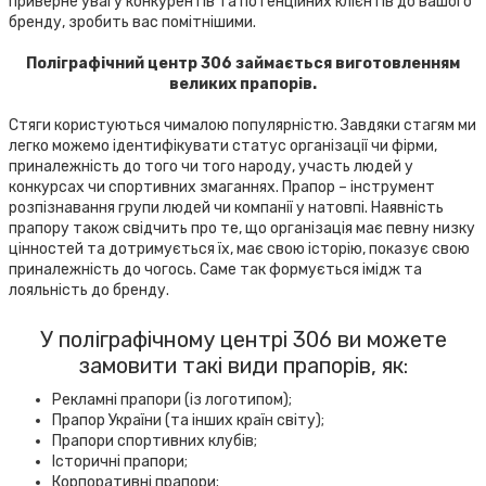
приверне увагу конкурентів та потенційних клієнтів до вашого
бренду, зробить вас помітнішими.
Поліграфічний центр 306 займається виготовленням
великих прапорів.
Стяги користуються чималою популярністю. Завдяки стагям ми
легко можемо ідентифікувати статус організації чи фірми,
приналежність до того чи того народу, участь людей у
конкурсах чи спортивних змаганнях. Прапор – інструмент
розпізнавання групи людей чи компанії у натовпі. Наявність
прапору також свідчить про те, що організація має певну низку
цінностей та дотримується їх, має свою історію, показує свою
приналежність до чогось. Саме так формується імідж та
лояльність до бренду.
У поліграфічному центрі 306 ви можете
замовити такі види прапорів, як:
Рекламні прапори (із логотипом);
Прапор України (та інших країн світу);
Прапори спортивних клубів;
Історичні прапори;
Корпоративні прапори;