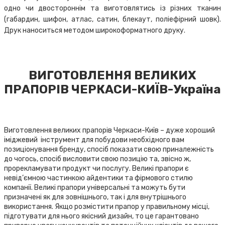
одно чи двостороннім та виготовлятись із різних тканин
(габардин, шифон, атлас, сатин, блекаут, поліефірний шовк).
Друк наноситься методом широкоформатного друку.
ВИГОТОВЛЕННЯ ВЕЛИКИХ
ПРАПОРІВ ЧЕРКАСИ-КИЇВ-Україна
Виготовлення великих прапорів Черкаси-Київ – дуже хороший
іміджевий інструмент для побудови необхідного вам
позиціонування бренду, спосіб показати свою приналежність
до чогось, спосіб висловити свою позицію та, звісно ж,
прорекламувати продукт чи послугу. Великі прапори є
невід’ємною частинкою айдентики та фірмового стилю
компанії. Великі прапори універсальні та можуть бути
призначені як для зовнішнього, так і для внутрішнього
використання. Якщо розмістити прапор у правильному місці,
підготувати для нього якісний дизайн, то це гарантовано