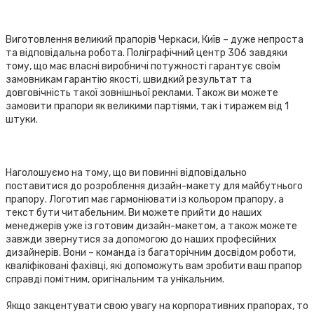
Виготовлення великий прапорів Черкаси, Київ – дуже непроста
та відповідальна робота. Поліграфічний центр 306 завдяки
тому, що має власні виробничі потужності гарантує своїм
замовникам гарантію якості, швидкий результат та
довговічність такої зовнішньої реклами. Також ви можете
замовити прапори як великими партіями, так і тиражем від 1
штуки.
Наголошуємо на тому, що ви повинні відповідально
поставитися до розроблення дизайн-макету для майбутнього
прапору. Логотип має гармоніювати із кольором прапору, а
текст бути читабельним. Ви можете прийти до наших
менеджерів уже із готовим дизайн-макетом, а також можете
завжди звернутися за допомогою до наших професійних
дизайнерів. Вони – команда із багаторічним досвідом роботи,
кваліфіковані фахівці, які допоможуть вам зробити ваш прапор
справді помітним, оригінальним та унікальним.
Якщо закцентувати свою увагу на корпоративних прапорах, то