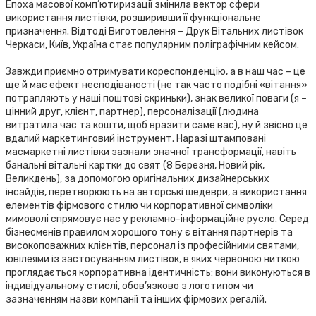
Епоха масової комп’ютиризації змінила вектор сфери
використання листівки, розширивши її функціональне
призначення. Відтоді Виготовлення – Друк Вітальних листівок
Черкаси, Київ, Україна стає популярним поліграфічним кейсом.
Завжди приємно отримувати кореспонденцію, а в наш час – це
ще й має ефект несподіваності (не так часто подібні «вітання»
потрапляють у наші поштові скриньки), знак великої поваги (я –
цінний друг, клієнт, партнер), персоналізації (людина
витратила час та кошти, щоб вразити саме вас), ну й звісно це
вдалий маркетинговий інструмент. Наразі штамповані
масмаркетні листівки зазнали значної трансформації, навіть
банальні вітальні картки до свят (8 Березня, Новий рік,
Великдень), за допомогою оригінальних дизайнерських
інсайдів, перетворюють на авторські шедеври, а використання
елементів фірмового стилю чи корпоративної символіки
мимоволі спрямовує нас у рекламно-інформаційне русло. Серед
бізнесменів правилом хорошого тону є вітання партнерів та
високоповажних клієнтів, персонал із професійними святами,
ювілеями із застосуванням листівок, в яких червоною ниткою
проглядається корпоративна ідентичність: вони виконуються в
індивідуальному стислі, обов’язково з логотипом чи
зазначенням назви компанії та інших фірмових регалій.