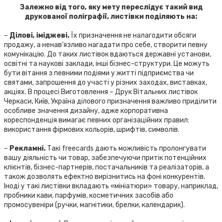
Залежно від того, яку мету переслідує такий вид
друкованої поліграфії, листівки поділяють на:
–
Ділові, іміджеві.
Їх призначення не налагодити обсяги
продажу, а ненав’язливо нагадати про себе, створити певну
комунікацію. До таких листівок вдаються державні установи,
освітні та наукові заклади, інші бізнес-структури. Це можуть
бути вітання з певними подіями у житті підприємства чи
святами, запрошення до участі у різних заходах, виставках,
акціях. В процесі Виготовлення – Друк Вітальних листівок
Черкаси, Київ, Україна ділового призначення важливо приділити
особливе значення дизайну, адже корпоративна
кореспонденція вимагає певних організаційних правил:
використання фірмових кольорів, шрифтів, символів.
–
Рекламні.
Такі freecards дають можливість пролонгувати
вашу діяльність чи товар, забезпечуючи притік потенційних
клієнтів, бізнес-партнерів, постачальників та реалізаторів, а
також дозволять ефектно вирізнитись на фоні конкурентів.
Іноді у такі листівки вкладають «мініатюри» товару, наприклад,
пробники кави, парфумів, косметичних засобів або
промосувеніри (ручки, магнітики, брелки, календарик).