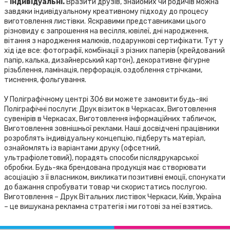
–
Індивідуальні.
Вразити друзів, знайомих чи родичів можна
завдяки індивідуальному креативному підходу до процесу
виготовлення листівки. Яскравими представниками цього
різновиду є запрошення на весілля, ювілеї, дні народження,
вітання з народження малюків, подарункові сертифікати. Тут у
хід іде все: фотографії, комбінації з різних паперів (крейдований
папір, калька, дизайнерський картон), декоративне фігурне
різьблення, ламінація, перфорація, оздоблення стрічками,
тиснення, фольгування.
У Поліграфічному центрі 306 ви можете замовити будь-які
Поліграфічні послуги: Друк візиток в Черкасах, Виготовлення
сувенірів в Черкасах, Виготовлення інформаційних табличок,
Виготовлення зовнішньої реклами. Наші досвідчені працівники
розроблять індивідуальну концепцію, підберуть матеріал,
ознайомлять із варіантами друку (офсетний,
ультрафіолетовий), порадять способи післядрукарської
обробки. Будь-яка брендована продукція має створювати
асоціацію з її власником, викликати позитивні емоції, спонукати
до бажання спробувати товар чи скористатись послугою.
Виготовлення – Друк Вітальних листівок Черкаси, Київ, Україна
– це вишукана рекламна стратегія і ми готові за неї взятись.