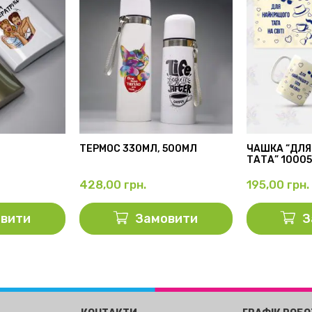
ТЕРМОС 330МЛ, 500МЛ
ЧАШКА “ДЛЯ
ТАТА” 1000
428,00
грн.
195,00
грн.
вити
Замовити
З