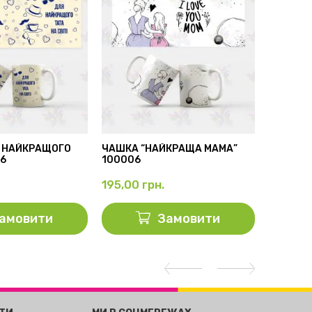
 НАЙКРАЩОГО
ЧАШКА “НАЙКРАЩА МАМА”
БІЛА ЧА
56
100006
100001
195,00
грн.
195,00
амовити
Замовити