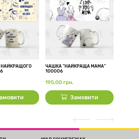
 НАЙКРАЩОГО
ЧАШКА “НАЙКРАЩА МАМА”
БІЛА ЧА
56
100006
100001
195,00
грн.
195,00
амовити
Замовити