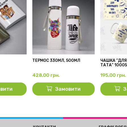
ТЕРМОС 330МЛ, 500МЛ
ЧАШКА “ДЛЯ
ТАТА” 1000
428,00
грн.
195,00
грн.
вити
Замовити
З