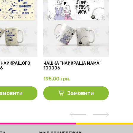
 НАЙКРАЩОГО
ЧАШКА “НАЙКРАЩА МАМА”
БІЛА ЧА
56
100006
100001
195,00
грн.
195,00
амовити
Замовити