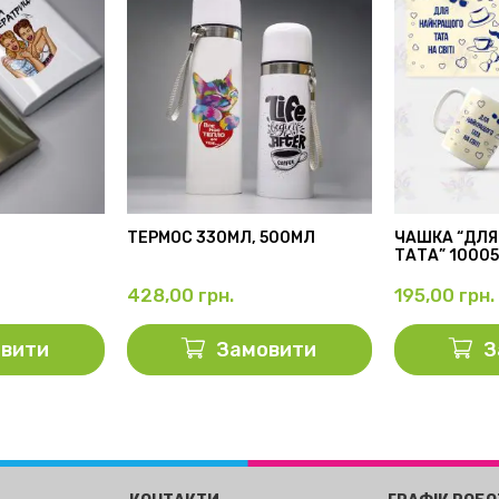
ТЕРМОС 330МЛ, 500МЛ
ЧАШКА “ДЛЯ
ТАТА” 1000
428,00
грн.
195,00
грн.
вити
Замовити
З