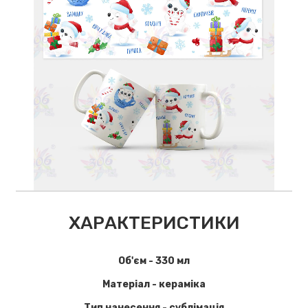
ХАРАКТЕРИСТИКИ
Об'єм - 330 мл
Матеріал - кераміка
Тип нанесення - сублімація