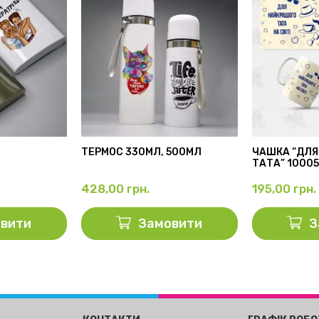
ТЕРМОС 330МЛ, 500МЛ
ЧАШКА “ДЛЯ
ТАТА” 1000
428,00
грн.
195,00
грн.
вити
Замовити
З