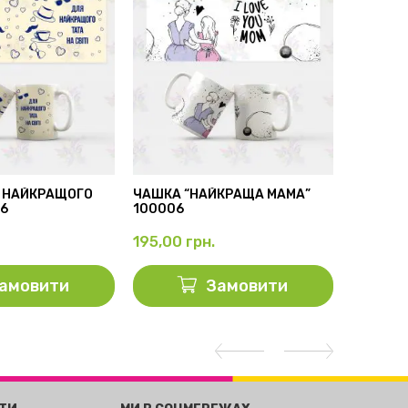
 НАЙКРАЩОГО
ЧАШКА “НАЙКРАЩА МАМА”
БІЛА ЧА
56
100006
100001
195,00
грн.
195,00
амовити
Замовити