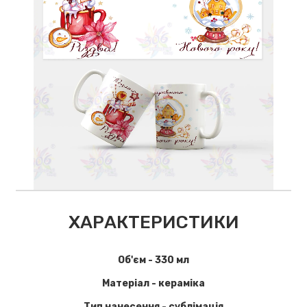
ХАРАКТЕРИСТИКИ
Об'єм - 330 мл
Матеріал - кераміка
Тип нанесення - сублімація