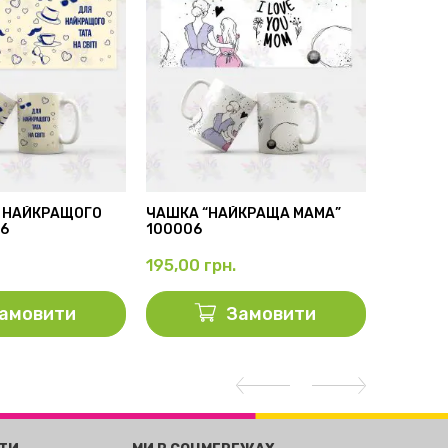
 НАЙКРАЩОГО
ЧАШКА “НАЙКРАЩА МАМА”
БІЛА ЧА
56
100006
100001
195,00
грн.
195,00
амовити
Замовити