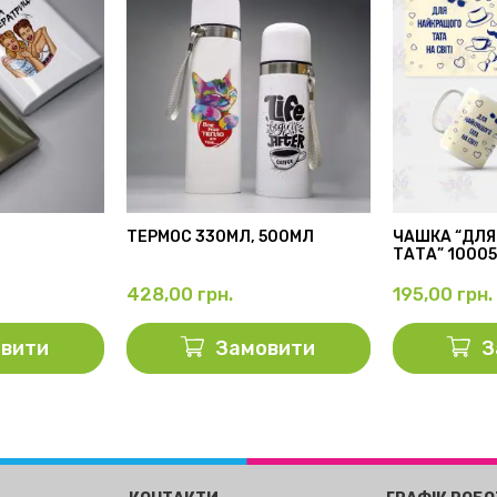
ТЕРМОС 330МЛ, 500МЛ
ЧАШКА “ДЛЯ
ТАТА” 1000
428,00
грн.
195,00
грн.
вити
Замовити
З