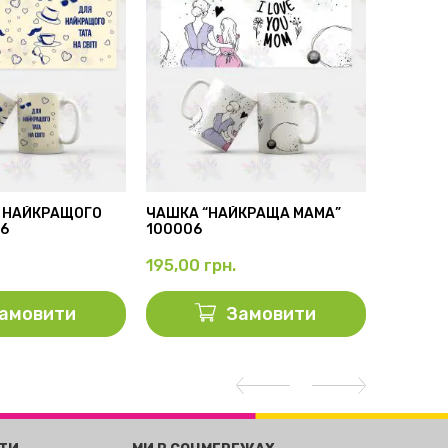
 НАЙКРАЩОГО
ЧАШКА “НАЙКРАЩА МАМА”
БІЛА ЧА
56
100006
100001
195,00
грн.
195,00
амовити
Замовити