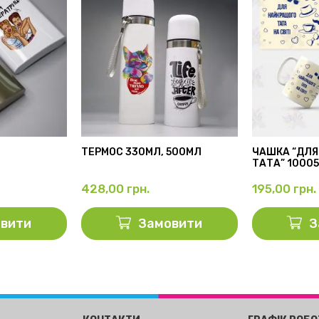
ТЕРМОС 330МЛ, 500МЛ
ЧАШКА “ДЛЯ
ТАТА” 1000
428,00
грн.
195,00
грн.
вити
Замовити
З