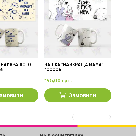
 НАЙКРАЩОГО
ЧАШКА “НАЙКРАЩА МАМА”
БІЛА ЧА
56
100006
100001
195,00
грн.
195,00
амовити
Замовити