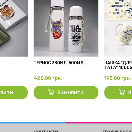
ТЕРМОС 330МЛ, 500МЛ
ЧАШКА “ДЛЯ
ТАТА” 1000
428,00
грн.
195,00
грн.
вити
Замовити
З