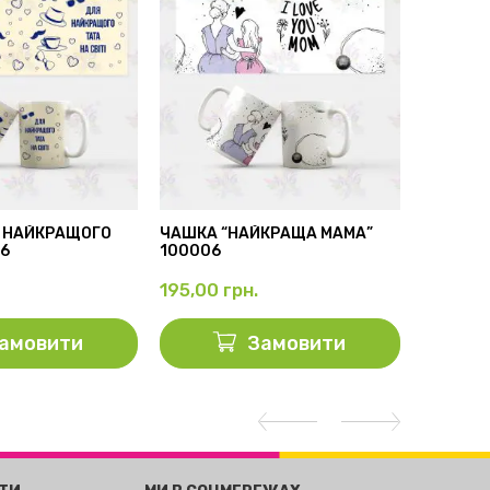
 НАЙКРАЩОГО
ЧАШКА “НАЙКРАЩА МАМА”
БІЛА ЧА
56
100006
100001
195,00
грн.
195,00
амовити
Замовити