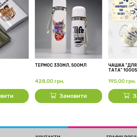
ТЕРМОС 330МЛ, 500МЛ
ЧАШКА “ДЛЯ
ТАТА” 1000
428,00
грн.
195,00
грн.
вити
Замовити
З