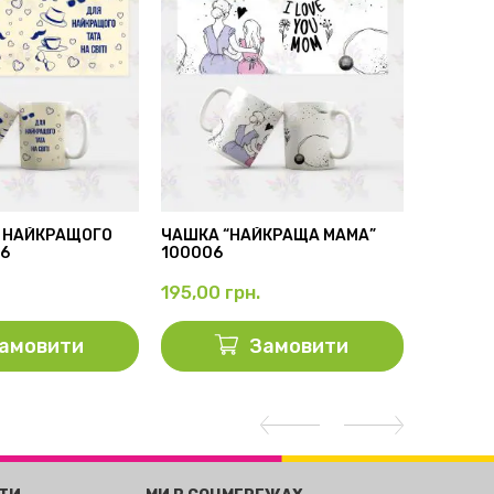
 НАЙКРАЩОГО
ЧАШКА “НАЙКРАЩА МАМА”
БІЛА ЧА
56
100006
100001
195,00
грн.
195,00
амовити
Замовити