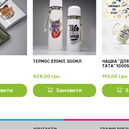
ТЕРМОС 330МЛ, 500МЛ
ЧАШКА “ДЛЯ
ТАТА” 1000
428,00
грн.
195,00
грн.
вити
Замовити
З