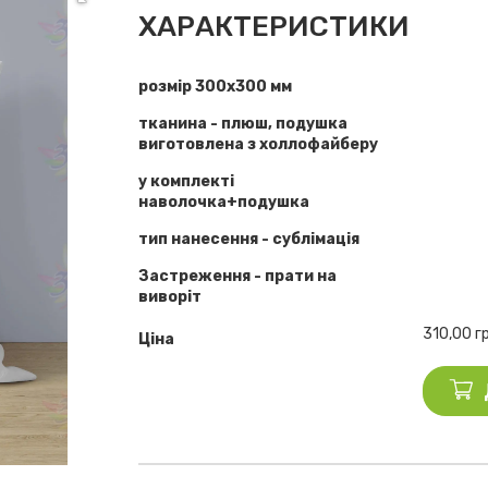
ХАРАКТЕРИСТИКИ
розмір 300х300 мм
тканина - плюш, подушка
виготовлена з холлофайберу
у комплекті
наволочка+подушка
тип нанесення - сублімація
Застреження - прати на
виворіт
310,00
г
Ціна