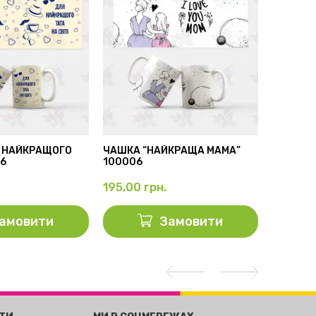
 НАЙКРАЩОГО
ЧАШКА “НАЙКРАЩА МАМА”
БІЛА ЧА
56
100006
100001
195,00
грн.
195,00
амовити
Замовити