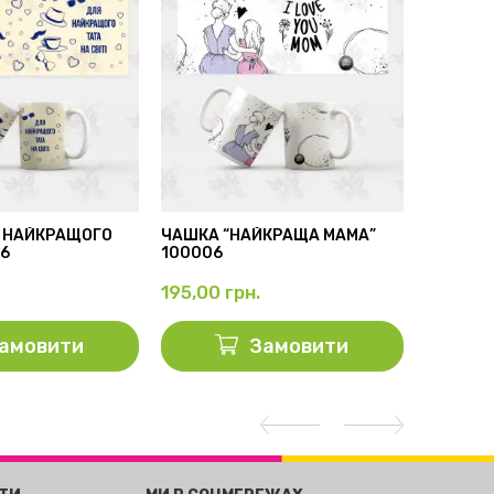
 НАЙКРАЩОГО
ЧАШКА “НАЙКРАЩА МАМА”
БІЛА ЧА
56
100006
100001
195,00
грн.
195,00
амовити
Замовити