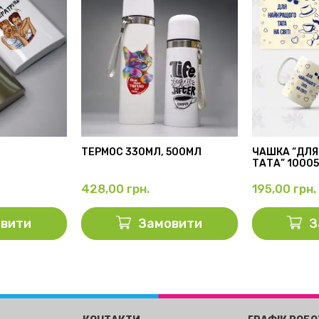
ТЕРМОС 330МЛ, 500МЛ
ЧАШКА “ДЛЯ
ТАТА” 1000
428,00
грн.
195,00
грн.
вити
Замовити
З