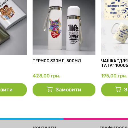
ТЕРМОС 330МЛ, 500МЛ
ЧАШКА “ДЛЯ
ТАТА” 1000
428,00
грн.
195,00
грн.
вити
Замовити
З