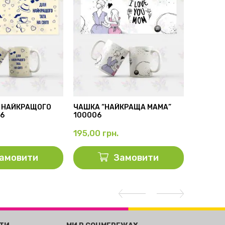
 НАЙКРАЩОГО
ЧАШКА “НАЙКРАЩА МАМА”
БІЛА ЧА
56
100006
100001
195,00
грн.
195,00
амовити
Замовити