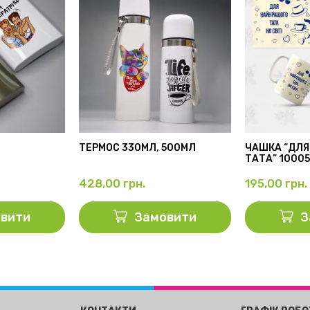
ТЕРМОС 330МЛ, 500МЛ
ЧАШКА “ДЛЯ
ТАТА” 1000
428,00
грн.
195,00
грн.
вити
Замовити
З