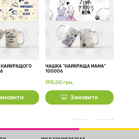
 НАЙКРАЩОГО
ЧАШКА “НАЙКРАЩА МАМА”
БІЛА ЧА
56
100006
100001
195,00
грн.
195,00
амовити
Замовити