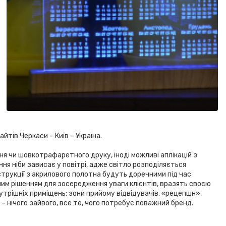
тів Черкаси – Київ – Україна.
ня чи шовкотрафаретного друку, іноді можливі аплікацій з
ння ніби зависає у повітрі, адже світло розподіляється
струкції з акрилового полотна будуть доречними під час
ним рішенням для зосередження уваги клієнтів, вразять своєю
трішніх приміщень: зони прийому відвідувачів, «рецепшн»,
к – нічого зайвого, все те, чого потребує поважний бренд.