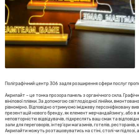
Поліграфічний центр 306 задля розширення сфери послуг пропон
Акрилайт – це тонка прозора панель з органічного скла. Графі
вінілової плівки. За допомогою світлодіодної лінійки, вмонтова
рівномірно. Відповідно отримуємо іміджеву персоніфіковану вив
презентацій нового бренду, як елемент мерчандайзингу, або в 
неповторністю відвідувачів, підкреслять ваш смак та відповід
зали для переговорів, інтер’єри магазинів, готелів, ресторанів,
Акрилайти можуть розташовуватись на стіні, столі чи підлозі, 