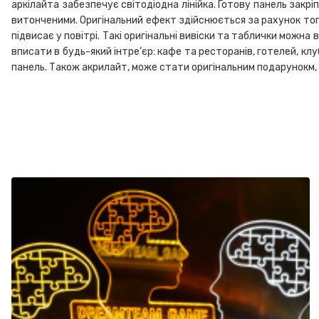
аркілайта забезпечує світодіодна лінійка. Готову панель закр
витонченими. Оригінальний ефект здійснюється за рахунок того
підвисає у повітрі. Такі оригінальні вивіски та таблички можна 
вписати в будь-який інтре’єр: кафе та ресторанів, готелей, клу
панель. Також акрилайт, може стати оригінальним подарунокм, н