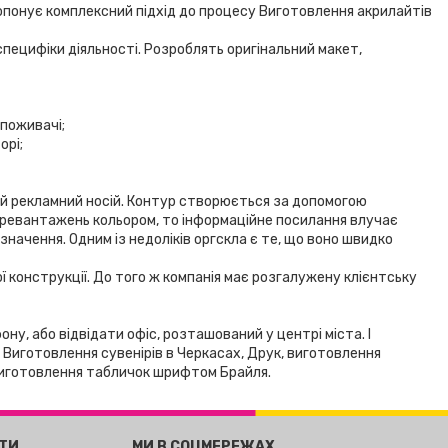
ропонує комплексний підхід до процесу Виготовлення акрилайтів
пецифіки діяльності. Розроблять оригінальний макет,
споживачі;
орі;
ий рекламний носій. Контур створюється за допомогою
 перевантажень кольором, то інформаційне посилання влучає
значення. Одним із недоліків оргскла є те, що воно швидко
 конструкції. До того ж компанія має розгалужену клієнтську
у, або відвідати офіс, розташований у центрі міста. І
 Виготовлення сувенірів в Черкасах, Друк, виготовлення
 Виготовлення табличок шрифтом Брайля.
ОТИ
МИ В СОЦМЕРЕЖАХ