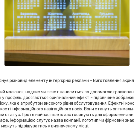
ує різновид елементу інтер’єрної реклами – Виготовлення акрилай
чний малюнок, надпис чи текст наноситься за допомогою гравіюван
ної у профіль, досягається оригінальний ефект – підсвічене зображе
іску, яка є атрибутом високого рівня обслуговування. Ефектні кон
якості інформаційного навігаційного носія. Вони стануть оптималь
ний статус. Проте найчастіше їх застосовують для оформлення вну
 кафе. Інформацією слугує назва компанії, логотип чи фірмовий зна
а можуть підвішуватись у визначеному місці.