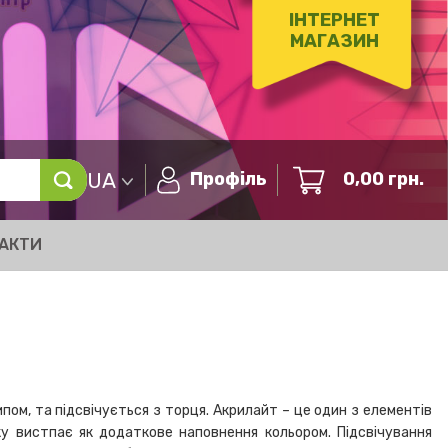
ІНТЕРНЕТ
МАГАЗИН
UA
Профіль
0,00
грн.
АКТИ
пом, та підсвічується з торця. Акрилайт – це один з елементів
уку вистпає як додаткове наповнення кольором. Підсвічування