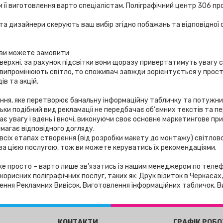
 її виготовлення варто спеціалістам. Поліграфічний центр 306 п
а дизайнери скерують ваш вибір згідно побажань та відповідної с
 ви можете замовити:
оверхні, за рахунок підсвітки вони щоразу привертатимуть увагу 
ни випромінюють світло, то споживач завжди зорієнтується у прост
ів та акцій.
ження, яке перетворює банальну інформаційну табличку та потужн
кільки подібний вид рекламації не передбачає об’ємних текстів та
ає увагу і вдень і вночі, виконуючи своє основне маркетингове при
агає відповідного догляду.
всіх етапах створення (від розробки макету до монтажу) світлової
 за цією послугою, тож ви можете керуватись їх рекомендаціями.
е просто – варто лише зв’язатись із нашим менеджером по телефон
орисних поліграфічних послуг, таких як: Друк візиток в Черкасах,
лення Рекламних Вивісок, Виготовлення інформаційних табличок,
КОНТАКТИ
ГРАФІК РОБ