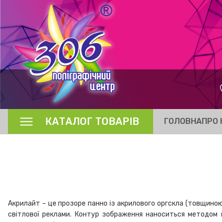
КАТАЛОГ ТОВАРІВ
ГОЛОВНА
ПРО 
Акрилайт – це прозоре панно із акрилового оргскла (товщиною 
світлової реклами. Контур зображення наноситься методом гр