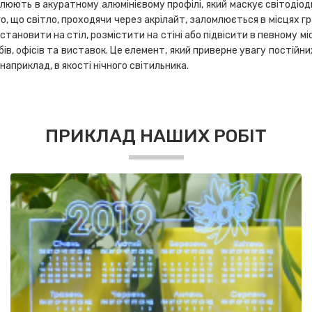
іплюють в акуратному алюмінієвому профілі, який маскує світодіо
, що світло, проходячи через акрілайт, заломлюється в місцях гра
встановити на стіл, розмістити на стіні або підвісити в певному м
бів, офісів та виставок. Це елемент, який приверне увагу постійн
априклад, в якості нічного світильника.
ПРИКЛАД НАШИХ РОБІТ