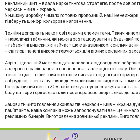
Рекламний щит – вдала маркетингова стратегія, проте довіряти
Черкаси – Київ – Україна.
У нашому доробку чимало готових пропозицій, наші менеджери т
підберуть шрифр, кольорове наповнення.
Техніки доповнять макет світловими елементами. Таким чином
– невеличкі таблички, які можна розташовувати на будь-якій п
– габаритні вивіски, які найчастіше є вказівником, оскільки во
– світлові панелі використовуються для різних рекламних заход
Акріл – ідеальний матеріал для нанесення відповідного зобра
лазерного гравіювання, а наповнення – аплікацією з вінілу. Ос
точно в ціль – ефектний зовнішній вигляд із підсвіткою приверт
забруднюється та чутливе до механічних пошкоджень, тому вим
Поліграфічний центр 306 забезпечує і супроводжує клієнта на 
базу на території області, які неодноразово звертались до нас
Замовити Виготовлення акрилайтів Черкаси – Київ – Україна дуж
пам’ятайте, наша компанія може запропонувати вам ще чимало к
рекламних банерів, Виготовлення зовнішньої реклами, Виготов
АДРЕСА