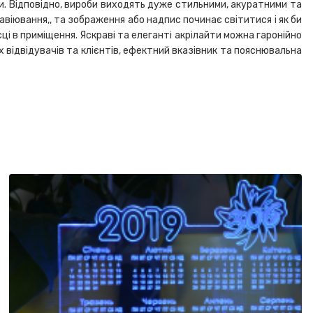
ди. Відповідно, вироби виходять дуже стильними, акуратними та
віювання,, та зображення або надпис починає світитися і як би
ісці в приміщення. Яскраві та елеганті акрілайти можна гаронійно
их відвідувачів та клієнтів, ефектний вказівник та пояснювальна