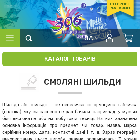
ІНТЕРНЕТ
МАГАЗИН
UA
КАТАЛОГ ТОВАРІВ
СМОЛЯНІ ШИЛЬДИ
Шильда або шильдік – це невеличка інформаційна табличка
(наліпка), яку ви напевно не раз бачили, наприклад, у музеях
біля експонатів або на побутовій техніці. На них зазначена
основна інформація про предмет чи товар: назва, марка,
серійний номер, дата, контактні дані і т. д. Зараз географія
використання цього виробу значно розширилась: її можна