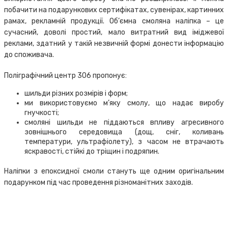
побачити на подарункових сертифікатах, сувенірах, картинних
рамах, рекламній продукції. Об’ємна смоляна наліпка – це
сучасний, доволі простий, мало витратний вид іміджевої
реклами, здатний у такій незвичній формі донести інформацію
до споживача.
Поліграфічний центр 306 пропонує:
шильди різних розмірів і форм;
ми використовуємо м’яку смолу, що надає виробу
гнучкості;
смоляні шильди не піддаються впливу агресивного
зовнішнього середовища (дощ, сніг, коливань
температури, ультрафіолету), з часом не втрачають
яскравості, стійкі до тріщин і подряпин.
Наліпки з епоксидної смоли стануть ще одним оригінальним
подарунком під час проведення різноманітних заходів.